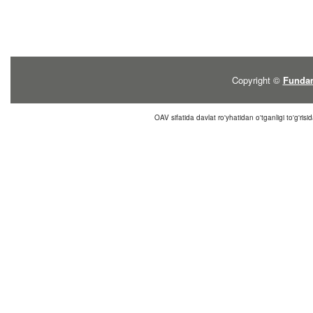
Copyright ©
Fundam
OAV sifatida davlat ro'yhatidan o'tganligi to'g'