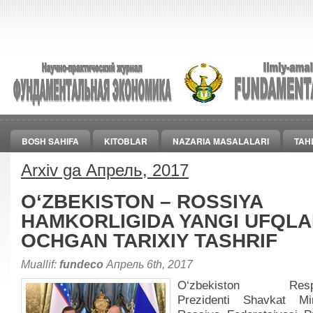
BOSH SAHIFA
KITOBLAR
NAZARIA MASALALARI
TAH
Arxiv ga Апрель, 2017
O‘ZBEKISTON – ROSSIYA
HAMKORLIGIDA YANGI UFQL
OCHGAN TARIXIY TASHRIF
Muallif:
fundeco
Апрель 6th, 2017
O‘zbekiston Respub
Prezidenti Shavkat Mi