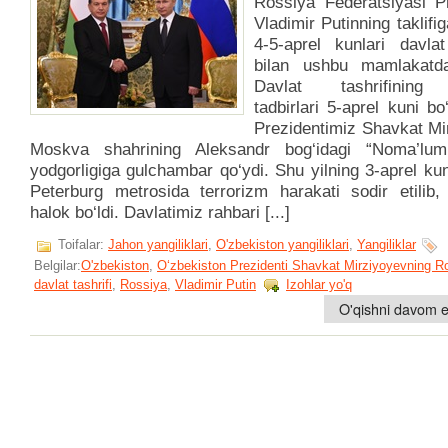
Rossiya Federatsiyasi Pr
Vladimir Putinning taklifi
4-5-aprel kunlari davlat 
bilan ushbu mamlakatda
Davlat tashrifining
tadbirlari 5-aprel kuni bo‘l
Prezidentimiz Shavkat Mi
Moskva shahrining Aleksandr bog‘idagi “Noma’lum
yodgorligiga gulchambar qo‘ydi. Shu yilning 3-aprel ku
Peterburg metrosida terrorizm harakati sodir etilib, 
halok bo‘ldi. Davlatimiz rahbari [...]
Toifalar:
Jahon yangiliklari
,
O'zbekiston yangiliklari
,
Yangiliklar
Belgilar:
O'zbekiston
,
O‘zbekiston Prezidenti Shavkat Mirziyoyevning R
davlat tashrifi
,
Rossiya
,
Vladimir Putin
Izohlar yo'q
O'qishni davom et