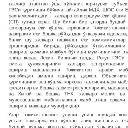
таклиф этаётган ўша хўжалик юритувчи субъект
ГЭСи қурилиши бўйича, айтайлик МДҲ, ШОС ёки 
раҳнамолигидаги – халқаро консорциум ёки қўшма 
(СП) тузиш керак. Шу билан бир қаторда бундай 
консорциум ёки қўшма корхонани Тожикистоннин
вазирлиги ёки бошқа рўйҳатдан ўтказувчи идораси
балки шу халқаро ташкилот ёки ҳамжамиятлар
органларидан бирида рўйҳатдан ўтказилишини
ошириш ҳаммага мақбул бўлиши мумкинлигини эъ
олиш керак. Лекин, биринчи галда, Рогун ГЭСи 
смета ҳужжаларининг халқаро эспертизасини
ошириш масаласини Тожикистон тарафи мабл
ҳисобидан амалга ошириш даркор. Объектнин
қурилишини эса қўшма корхона таъсисчилари мабл
кредитлар ва бошқа сармоя ресурсларини, масалан
ва Хитой ва бошқа ТНК, халқаро молия ва 
муассасалари маблағларини жалб этиш орқали,
ошириш мақсадга мувофиқдир.
Агар Тожикистоннинг улуши унинг шундай кон
устав жамғармасига қўшган аниқ ҳиссасига ёк
бундай қўшма корхона рўйхатдан ўтказилган п