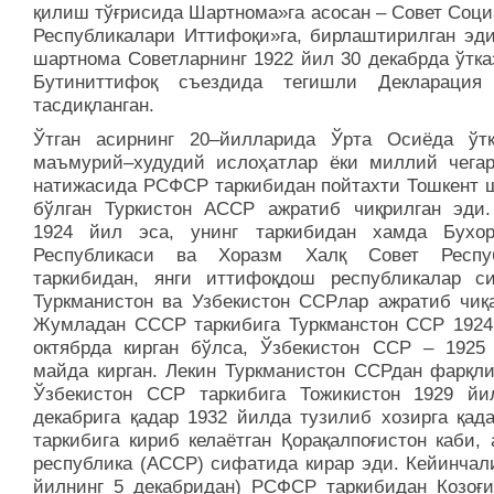
қилиш тўғрисида Шартнома»га асосан – Совет Соци
Республикалари Иттифоқи»га, бирлаштирилган эди
шартнома Советларнинг 1922 йил 30 декабрда ўтка
Бутиниттифоқ съездида тегишли Декларация
тасдиқланган.
Ўтган асирнинг 20–йилларида Ўрта Осиёда ўтк
маъмурий–худудий ислоҳатлар ёки миллий чега
натижасида РСФСР таркибидан пойтахти Тошкент 
бўлган Туркистон АССР ажратиб чиқрилган эди.
1924 йил эса, унинг таркибидан хамда Бухо
Республикаси ва Хоразм Халқ Совет Респуб
таркибидан, янги иттифоқдош республикалар с
Туркманистон ва Узбекистон ССРлар ажратиб чиқа
Жумладан СССР таркибига Туркманстон ССР 1924
октябрда кирган бўлса, Ўзбекистон ССР – 1925
майда кирган. Лекин Туркманистон ССРдан фарқли
Ўзбекистон ССР таркибига Тожикистон 1929 йи
декабрига қадар 1932 йилда тузилиб хозирга қада
таркибига кириб келаётган Қорақалпоғистон каби,
республика (АССР) сифатида кирар эди. Кейинчали
йилнинг 5 декабридан) РСФСР таркибидан Козоғи