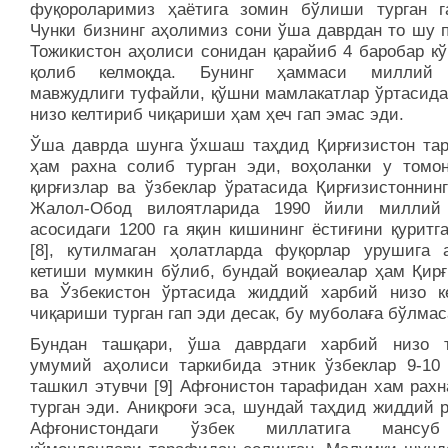
фуқороларимиз ҳаётига зомин бўлиши турган г
Чунки бизнинг аҳолимиз сони ўша даврдан то шу п
Тожикистон аҳолиси сонидан қарайиб 4 баробар кў
қолиб келмоқда. Бунинг ҳаммаси миллий 
мавжудлиги туфайли, қўшни мамлакатлар ўртасида
низо келтириб чиқариши ҳам ҳеч гап эмас эди.
Ўша даврда шунга ўхшаш таҳдид Қирғизистон та
ҳам рахна солиб турган эди, воҳоланки у томо
қирғизлар ва ўзбеклар ўратасида Қирғизистоннин
Жалол-Обод вилоятларида 1990 йили миллий
асосидаги 1200 га яқин кишининг ёстиғини қуритг
[8], кутилмаган ҳолатларда фуқорлар урушига 
кетиши мумкин бўлиб, бундай воқиеалар ҳам Қирғ
ва Ўзбекистон ўртасида жиддий харбий низо к
чиқариши турган гап эди десак, бу муболаға бўлмас
Бундан ташқари, ўша даврдаги харбий низо 
умумий аҳолиси таркибида этник ўзбеклар 9-10
ташкил этувчи [9] Афғонистон тарафидан хам рахн
турган эди. Аниқроғи эса, шундай таҳдид жиддий 
Афғонистондаги ўзбек миллатига мансу