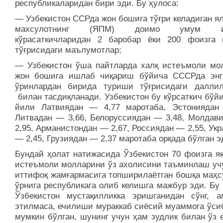
республикаларидан бири эди. Бу ҳулоса:
— Узбекистон ССРда жон бошига тўғри келадиган я
махсулотнинг (ЯПМ) доимо умум ит
кўрасаткичларидан 2 баробар ёки 200 фоизга 
тўғрисидаги маълумотлар;
— Узбекистон ўша пайтларда халқ истеъмоли мо
жон бошига ишлаб чиқариш бўйича СССРда энг
ўринлардан бирида туриши тўғрисидаги даллил
билан тасдиқланади. Узбекистон бу кўрсаткич бўй
йили Латвиядан — 4,77 маротаба, Эстониядан
Литвадан — 3,66, Белоруссиядан — 3,48, Молдав
2,95, Арманистондан — 2,67, Россиядан — 2,55, Ук
— 2,45, Грузиядан — 2,37 маротаба орқада бўлган э
Бундай ҳолат натижасида Ўзбекистон 70 фоизга яқ
истеъмоли молларини ўз ахолисини таъминлаш уч
иттифоқ жамғармасига топширилаётган бошқа маҳс
ўрнига республикага олиб келишга мажбур эди. Бу
Ўзбекистон мустақилликка эришганидан сўнг, а
этилмаса, ечилиши мураккаб сиёсий муаммога ўси
мумкин бўлган, шунинг учун ҳам зудлик билан ўз 