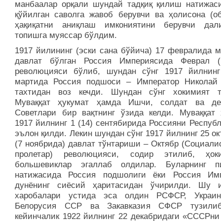
манбаалар орқали шундай тадқиқ қилиш натижас
қўйилган саволга жавоб берувчи ва ҳолисона (об
ҳақиқатни аниқлаш имкониятини берувчи дал
топишга муяссар бўлдим.
1917 йилининг (эски сана бўйича) 17 февралида м
давлат бўлган Россия Империясида Феврал (
революцияси бўлиб, шундан сўнг 1917 йилнинг
мартида Россия подшоси – Император Николай 
тахтидан воз кечди. Шундан сўнг хокимият т
Муваққат ҳукумат ҳамда Ишчи, солдат ва де
Советлари бир вақтнинг ўзида келди. Муваққат 
1917 йилнинг 1 (14) сентябирида Россияни Респуб
эълон қилди. Лекин шундан сўнг 1917 йилнинг 25 о
(7 ноябрида) давлат тўнтариши – Октябр (Социали
пролетар) революцияси, содир этилиб, ҳок
большевиклар эгаллаб олдилар. Буларнинг п
натижасида Россия подшолиги ёки Россия Им
дунёнинг сиёсий ҳаритасидан ўчирилди. Шу 
харобалари устида эса олдин РСФСР, Украи
Белорусия ССР ва Закавказия СФСР тузилиб
кейинчалик 1922 йилнинг 22 декабридаги «СССРни