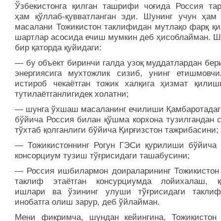
Ўзбекистонга қилган ташрифи чоғида Россия та
ҳам қўллаб-қувватланган эди. Шунинг учун ҳам
масалани Тожикистон таклифидан мутлақо фарқ қи
шартлар асосида ечиш мумкин деб ҳисоблайман. Ш
бир қаторда қуйидаги:
— бу объект биринчи галда узоқ муддатлардан бер
энергиясига мухтожлик сизиб, унинг етишмовчи
истироб чекаётган тожик халқига ҳизмат қилиш
тутилаётганлигидек холатни;
— шунга ўхшаш масаланинг ечилиши Қамбаротадаг
бўйича Россия билан қўшма корхона тузилгандан с
тўхтаб қолганлиги бўйича Қирғизстон тажрибасини;
— Тожикистоннинг Рогун ГЭСи қурилиши бўйича 
консорциум тузиш тўғрисидаги ташабусини;
— Россия ишбилармон доираларининг Тожикистон
таклиф этаётган консурциумда лойихалаш, 
ишлари ва ўзининг улуши тўғрисидаги таклиф
инобатга олиш зарур, деб ўйлайман.
Мени фикримча, шундан кейингина, Тожикистон