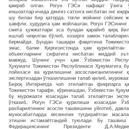
қамраб олган. Рогун ГЭСи нафақат ўзига ў
иншоатлар ичида денгиз сатхига нисбатан энг юқор
шу билан бир қаторда, тоғли жойнинг сейсмик ж
ҳавфли, ҳудудига ҳам жойлашган. Рогун ГЭСининг 
смета ҳужжатлари эса бундан қарайиб қирқ йи
ишлаб чиқилган бўлиб, хозирги замон талаблариг
бермайди. Бундан ташқари фақатгина Тожикисто
эмас, балки Қирғизистонда ҳам қурилаётган
объектларнинг сифатига нисбатан жиддий эът
мавжуд. Шунинг учун ҳам Ўзбекистон Респу
Ҳукумати Тожикистон Республикаси Ҳукуматига бу
лойихаси ва қурилишини аососланганлигининг 
экспертизадан ўтказилишини талаб қилиб, мурожаа
Бироқ Интернетда чоп этилаётган фикрларга қа
Тожикистон тарафи, кўринишдан, Ўзбекистон Ҳукум
бу мурожаати юзасидан талаб этилаётган экспе
ўтказиб, Рогун ГЭСи қурилиши юзасидан Ўзб
рахбариятининг асосли ташвишини уйғотиб, давла
муносабатларда кескинлик туғдираётган масал
этишни истамаётгандей туюлади. Бу ташвиш
Федерациясининг Президенти Д.А.Медвед