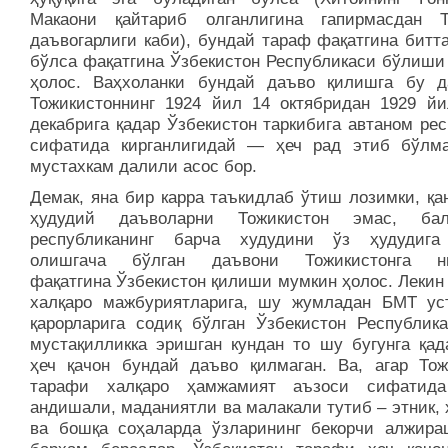
Макаони қайтариб олганлигина гапирмасдан Т
даъвогарлиги каби), бундай тараф фақатгина битт
бўлса фақатгина Ўзбекистон Республикаси бўлиши
ҳолос. Ваҳхоланки бундай даъво қилишга бу д
Тожикистоннинг 1924 йил 14 октябридан 1929 йи
декабрига қадар Ўзбекистон таркибига автаном ре
сифатида кирганлигидай — ҳеч рад этиб бўлма
мустахкам далили асос бор.
Демак, яна бир карра таъкидлаб ўтиш лозимки, қа
ҳудудий даъволарни Тожикистон эмас, ба
республиканинг барча худудини ўз ҳудудиг
олишгача бўлган даъвони Тожикистонга ни
фақатгина Ўзбекистон қилиши мумкин ҳолос. Лекин
халқаро мажбуриятларига, шу жумладан БМТ ус
қарорларига содиқ бўлган Ўзбекистон Республика
мустақилликка эришган кундан то шу бугунга қад
ҳеч қачон бундай даъво қилмаган. Ва, агар Тож
тарафи халқаро ҳамжамият аъзоси сифатида
андишали, маданиятли ва малакали тутиб – этник,
ва бошқа соҳаларда ўзларининг бекорчи алжира