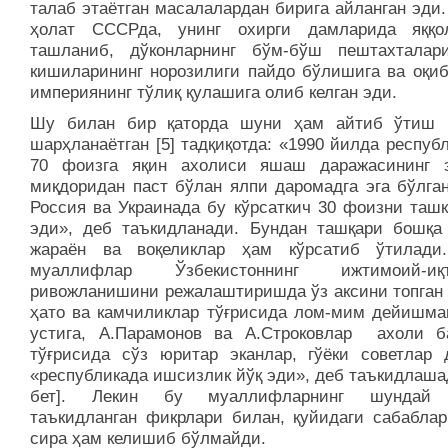
талаб этаётган масалалардан бирига айланган эди
ҳолат СССРда, унинг охирги дамларида яққо
ташланиб, дўконларнинг бўм-бўш пештахталар
кишиларининг норозилиги пайдо бўлишига ва оқиб
империянинг тўлиқ қулашига олиб келган эди.
Шу билан бир қаторда шуни ҳам айтиб ўтиш к
шарҳланаётган [5] тадқиқотда: «1990 йилда респуб
70 фоизга яқин ахолиси яшаш даражасининг 
миқдоридан паст бўлан ялпи даромадга эга бўлган
Россия ва Украинада бу кўрсаткич 30 фоизни ташк
эди», деб таъкидланади. Бундан ташқари бошқа
жараён ва воқеликлар ҳам кўрсатиб ўтилади
муаллифлар Ўзбекистоннинг ижтимоий-иқт
ривожланишини режалаштиришда ўз аксини топган
ҳато ва камчиликлар тўғрисида лом-мим дейишмаг
устига, А.Парамонов ва А.Строковлар ахоли б
тўғрисида сўз юритар эканлар, гўёки советлар 
«республикада ишсизлик йўқ эди», деб таъкидлашад
бет]. Лекин бу муаллифларнинг шундай 
таъкидланган фикрлари билан, қуйидаги сабабларг
сира ҳам келишиб бўлмайди.