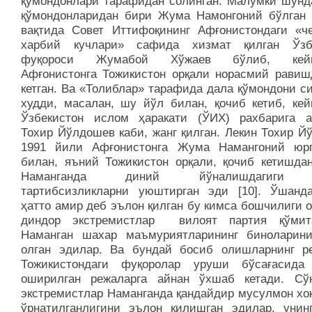
қўмондонлари тарафидан солинган. Малумки шунд
қўмондонларидан бири Жума Намонгоний бўлган 
вақтида Совет Иттифоқининг Афғонистондаги «че
харбий кучлари» сафида хизмат қилган Ўзб
фуқороси Жумабой Хўжаев бўлиб, кейи
Афғонистонга Тожикистон орқали норасмий равиш
кетган. Ва «Толиблар» тарафида дала қўмондони с
худди, масалан, шу йўл билан, қочиб кетиб, кей
Ўзбекистон ислом ҳаракати (ЎИХ) рахбарига а
Тохир Йўлдошев каби, жанг қилган. Лекин Тохир Й
1991 йили Афғонистонга Жума Намангоний юр
билан, яъний Тожикистон орқали, қочиб кетишдан
Наманганда диний йўналишдагиги 
тартибсизликларни уюштирган эди [10]. Ўшанд
ҳатто амир деб эълон қилган бу кимса бошчилиги 
диндор экстремистлар вилоят партия қўмит
Наманган шахар маъмуриятларининг биноларин
олган эдилар. Ва бундай босиб олишларнинг р
Тожикистондаги фуқоролар уруши бўсағасида
оширилган режаларга айнан ўхшаб кетади. Сў
экстремистлар Наманганда қандайдир мусулмон хо
ўрнатилганлигини эълон қилишган эдилар, унин