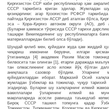
Қирғизистон ССР каби республикалар ҳам ажралиб
СССР таркибига криган эдилар. Жумладан ш
қизиқарлики: агар Қозоғистон РСФСР таркибида
пайтида Қирғизистон АССР деб аталган бўлса, Қир
эса – Қора–Қирғиз автоном округи (АО), деб а
(Буларни ҳаммаси тўғрисида СССР тарихи дарслик
ташқари Википедиянинг шу республикаларга бағи
материалларидан билиб олса бўлади).
Шундай қилиб мен, қуйидаги жуда ҳам жиддий ҳу
чиқариш имконини берувчи, илгари қисма
ўтиганимда [4] академик Рахим Масов томони
билвосита тан олинган [1], етарли даражада маълу
тан олмасликнинг асло иложи йўқ бўлган дал
аниқлашга сазовор бўлдим. Уларнинг м
қуйидагилардан иборат. Марказий Осий халқл
жумладан ўзбеклар ва тожиклар, чуқур тарихий 
эгадирлар. Буларни шу халқларнинг илмий жамоа
вакиллалари ўзларининг илмий ва муно
мақолаларида асосли равишда таъкидлаб келмо
Бироқ СССР ташкил топкунга қадар Ўзбек
Тожикистон, Туркманистон, Қозоғистон ва Қирғизи