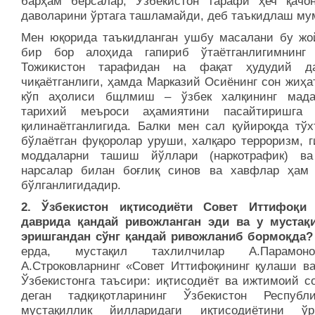
барҳам берсалар, Ўзбекистон тарафи ҳеч қачо
даволарини ўртага ташламайди, деб таъкидлаш му
Мен юқорида таъкидланган ушбу масалани бу жо
бир бор алоҳида гапириб ўтаётганлигимнинг
Тожикистон тарафидан на фақат ҳудудий да
чиқаётганлиги, ҳамда Марказий Осиёнинг сон жиҳа
кўп аҳолиси бщлмиш – ўзбек халқининг мад
тарихий меъроси аҳамиятини пасайтиришга 
қилинаётганлигида. Балки мен сал қуйироқда тўх
бўлаётган фуқоролар уруши, халқаро терроризм, г
моддаларни ташиш йўллари (наркотрафик) в
нарсалар билан боғлиқ синов ва хавфлар ҳам
бўлганлигидадир.
2. Ўзбекистон иқтисодиёти Совет Иттифоқи
даврида қандай ривожланган эди ва у мустақ
эришгандан сўнг қандай ривожланиб бормоқда?
ерда, мустақил тахлилчилар А.Парамо
А.Строковларнинг «Совет Иттифоқининг қулаши ва
Ўзбекистонга таъсири: иқтисодиёт ва ижтимоий со
деган тадқиқотларининг Ўзбекистон Республи
мустақиллик йилларидаги иқтисодиётини ўр