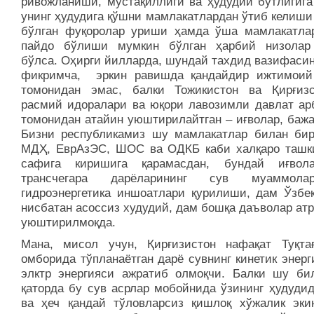
ривожланиши, мустақиллиги ва ҳудудий бутлигига
унинг ҳудудига қўшни мамлакатлардан ўтиб келиши
бўлган фуқоролар уриши ҳамда ўша мамлакатла
пайдо бўлиши мумкин бўлган ҳарбий низолар
бўлса. Оҳирги йилларда, шундай тахдид вазифасин
фикримча, эркин равишда қандайдир ижтимоий
томонидан эмас, балки Тожикистон ва Қирғизс
расмий идоралари ва юқори лавозимли давлат ар
томонидан атайин уюштирилайтган – иғволар, бажа
Бизни республикамиз шу мамлакатлар билан бир
МДҲ, ЕврАзЭС, ШОС ва ОДКБ каби халқаро ташк
сафига киришига қарамасдан, бундай иғвол
трансчегара дарёларининг сув муаммол
гидроэнергетика иншоатлари қурилиши, дам Ўзбек
нисбатан асоссиз худудий, дам бошқа даъволар ат
уюштирилмоқда.
Мана, мисол учун, Қирғизистон нафақат Туқта
омборида тўпланаётган дарё сувнинг кинетик энер
элктр энергияси ажратиб олмоқчи. Балки шу би
қаторда бу сув асрлар мобойнида ўзининг ҳудудид
ва ҳеч қандай тўловларсиз қишлоқ хўжалик эки