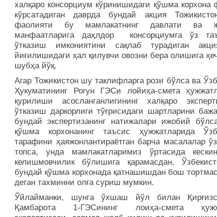
халқаро консорциум кўринишидаги қўшма корхона 
кўрсатадиган даврда бундай акция Тожикисто
фаолияти бу мамлакатнинг давлати ва ж
манфаатларига даҳлдор консорциумга ўз та
ўтказиш имкониятини сақлаб турадиган акци
йиғилишидаги ҳал қилувчи овозни бера олишига ҳе
шубҳа йўқ.
Агар Тожикистон шу таклифларга рози бўлса ва Ўз
Ҳукуматининг Рогун ГЭСи лойиҳа-смета ҳужжат
қурилиши асосланганлигининг халқаро эксперт
ўтказиш даркорлиги тўғрисидаги шартларини бажа
бундай экспертизанинг натижалари ижобий бўлс
қўшма корхонанинг таъсис ҳужжатларида Ўзб
тарафини ҳаяжонлантираётган барча масалалар ўз
топса, унда мамлакатларимиз ўртасида кески
келишмовчилик бўлишига қарамасдан, Ўзбекис
бундай қўшма корхонада қатнашишдан бош тортмаса
деган тахминни олға суриш мумкин.
Ўйлайманки, шунга ўхшаш йўл билан Қирғизс
Қамбарота 1-ГЭСининг лоиҳа-смета ҳужж