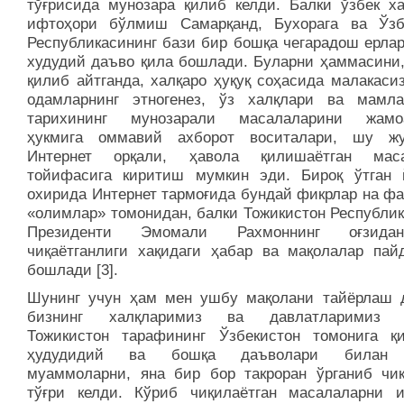
тўғрисида мунозара қилиб келди. Балки ўзбек ха
ифтоҳори бўлмиш Самарқанд, Бухорага ва Ўзб
Республикасининг бази бир бошқа чегарадош ерлар
худудий даъво қила бошлади. Буларни ҳаммасини
қилиб айтганда, халқаро ҳуқуқ соҳасида малакаси
одамларнинг этногенез, ўз халқлари ва мамла
тарихининг мунозарали масалаларини жамоа
ҳукмига оммавий ахборот воситалари, шу ж
Интернет орқали, ҳавола қилишаётган маса
тойифасига киритиш мумкин эди. Бироқ ўтган 
охирида Интернет тармоғида бундай фикрлар на фа
«олимлар» томонидан, балки Тожикистон Республик
Президенти Эмомали Рахмоннинг оғзид
чиқаётганлиги хақидаги ҳабар ва мақолалар пай
бошлади [3].
Шунинг учун ҳам мен ушбу мақолани тайёрлаш 
бизнинг халқларимиз ва давлатларимиз т
Тожикистон тарафининг Ўзбекистон томонига қи
ҳудудидий ва бошқа даъволари билан 
муаммоларни, яна бир бор такроран ўрганиб чи
тўғри келди. Кўриб чиқилаётган масалаларни 