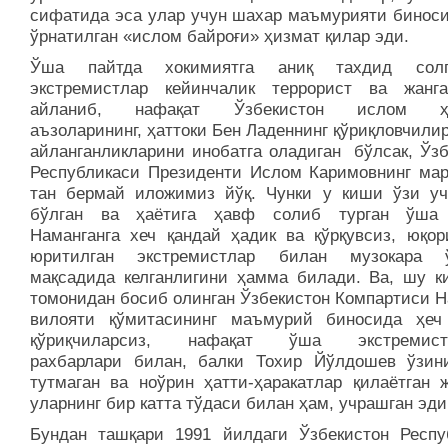
сифатида эса улар учун шахар маъмурияти биноси
ўрнатилган «ислом байроғи» ҳизмат қилар эди.
Ўша пайтда хокимиятга аниқ тахдид сол
экстремистлар кейинчалик террорист ва жанга
айланиб, нафақат Ўзбекистон ислом ҳа
аъзоларининг, ҳаттоки Бен Ладеннинг қўриқловчили
айланганликларини инобатга оладиган бўлсак, Ўзб
Республикаси Президенти Ислом Каримовнинг мар
тан бермай иложимиз йўқ. Чунки у киши ўзи уч
бўлган ва ҳаётига ҳавф солиб турган ўша 
Наманганга хеч қандай ҳадик ва қўрқувсиз, юқор
юритилган экстремистлар билан музокара ў
мақсадида келганлигини ҳамма билади. Ва, шу к
томонидан босиб олинган Ўзбекистон Компартиси Н
вилояти қўмитасининг маъмурий биносида ҳеч
қўриқчиларсиз, нафақат ўша экстремистл
рахбарлари билан, балки Тохир Йўлдошев ўзин
тутмаган ва ноўрин ҳатти-ҳаракатлар қилаётган ж
уларнинг бир катта тўдаси билан ҳам, учрашган эди
Бундан ташқари 1991 йилдаги Ўзбекистон Респу