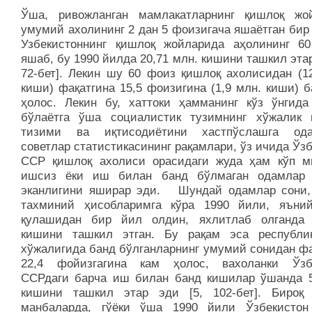
Ўша, ривожланган мамлакатларнинг қишлоқ жо
умумий ахолининг 2 дан 5 фоизигача яшаётган бир
Узбекистоннинг қишлоқ жойларида аҳолининг 6
яшаб, бу 1990 йилда 20,71 млн. кишини ташкил этар
72-бет]. Лекин шу 60 фоиз қишлоқ ахолисидан (12
киши) фақатгина 15,5 фоизигина (1,9 млн. киши) 
ҳолос. Лекин бу, хаттоки ҳамманинг кўз ўнгида
бўлаётга ўша социалистик тузимнинг хўжалик
тизими ва иқтисодиётини хастпўслашга ода
советлар статистикасининг рақамлари, ўз ичида Ўз
ССР қишлоқ ахолиси орасидаги жуда ҳам кўп м
ишсиз ёки иш билан банд бўлмаган одамлар
эканлигини яширар эди. Шундай одамлар сони,
тахминий ҳисобларимга кўра 1990 йили, яън
қулашидан бир йил олдин, яхлитлаб олганда
кишини ташкил этган. Бу рақам эса республи
хўжалигида банд бўлганларнинг умумий сонидан фа
22,4 фойизгагина кам ҳолос, вахоланки Ўзб
ССРдаги барча иш билан банд кишилар ўшанда 5
кишини ташкил этар эди [5, 102-бет]. Бироқ
манбаларда, гўёки ўша 1990 йили Ўзбекисто