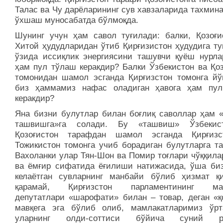
Талас ва Чу дарёларининг сув хавзаларида тахмин
ўхшаш муносабатда бўлмоқда.
Шунинг учун ҳам савол туғилади: балки, Қозоғи
Хитой ҳудудларидан ўтиб Қирғизистон ҳудудига ту
ўзида иссиқлик энергиясини ташувчи қуёш нурла
ҳам пул тўлаш керакдир? Балки Ўзбекистон ва Қоз
томонидан шамол эсганда Қирғизстон томонга йў
биз ҳаммамиз нафас оладиган ҳавога ҳам пу
керакдир?
Яна бизни булутлар билан боғлиқ саволлар ҳам 
ташвишга»га солади. Бу «ташвиш» Ўзбекис
Қозоғистон тарафдан шамол эсганда Қирғиз
Тожикистон томонга учиб борадиган булутларга та
Вахоланки улар Тян-Шон ва Помир тоғлари чўққила
ва ёмғир сифатида ёғилиши натижасида, ўша биз
келаётган сувларнинг манбайи бўлиб ҳизмат қ
қарамай, Қирғизстон парламентининг мал
депутатлари «шарофати» билан – товар, деган «қ
мавқега эга бўлиб олиб, мамлакатларимиз ўрт
уларнинг олди-соттиси бўйича суний р