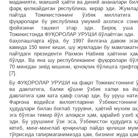
маданияти, маиший ҳаёти ва диний ананалари бил
фарқ қилмайдиган республика, кирар эди. Жумла
пайтда Тожикистоннинг ўзбек миллатига 
фуқаролари бу республика умумий ахолиси сони
фойизини ташкил этар эди. Бироқ уша 
Тожикистонда ФУҚОРОЛАР УРУШИ бўлаётган эди. 
баҳолашларга кўра, бу 1997 йилгача давом эга
камида 150 минг киши, шу жумладан бу мамлакатн
пайтдаги президенти Рахмон Набиев ҳаётини ҳа
бўлди. Ва яна шу республиканинг фуқоролари б
70 мингдан зиёд кишини, қочоқлик бўлишга грифто
[7].
Бу ФУҚОРОЛАР УРУШИ на фақат Тожикистоннинг ў
ва давлатига, балки қўшни ўзбек халқи ва ё
давлатига ҳам ката ҳавф солар эди. Бу уруш нати
Фарғона водийси вилоятларини Ўзбекистоннин
ҳудудлари билан боғлаб турувчи, ҳаётий мухим аҳ
эга бўлган темир йўл алоқаси ҳам, қарайиб узиб 
эди. Бу урушнинг ўзи эса, Ўзбекистон ҳудудига ҳ
кетиб, минг-минглаб қочқинлар пайдо қилиши мум
тўғрисида гапирмаганимизда ҳам, бизнинг жуда ҳа