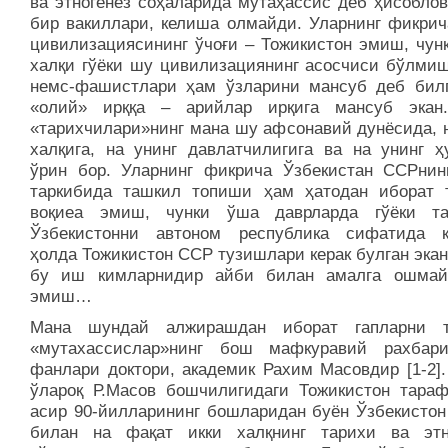
ва этногенез соҳаларида мутаҳассис деб ҳисоблов
бир вакиллари, келиша олмайди. Уларнинг фикрич
цивилизациясининг ўчоғи – Тожикистон эмиш, чунк
халқи гўёки шу цивилизациянинг асосчиси бўлмиш
немс-фашистлари ҳам ўзларини мансуб деб бил
«олий» ирққа – арийлар ирқига мансуб экан
«тарихчилари»нинг мана шу афсонавий дунёсида, н
халқига, на унинг давлатчилигига ва на унинг ҳу
ўрин бор. Уларнинг фикрича Ўзбекистан ССРни
таркибида ташкил топиши ҳам ҳатодан иборат 
воқиеа эмиш, чунки ўша даврларда гўёки та
Ўзбекистонни автоном республика сифатида к
ҳолда Тожикистон ССР тузишлари керак булган экан
бу иш кимларнидир айби билан амалга ошмай
эмиш…
Мана шундай алжирашдан иборат гапларни т
«мутахассислар»нинг бош мафкуравий рахбар
фанлари доктори, академик Рахим Масовдир [1-2].
ўлароқ Р.Масов бошчилигидаги Тожикистон тараф
асир 90-йилларининг бошларидан буён Ўзбекистон
билан на фақат икки халқнинг тарихи ва этн