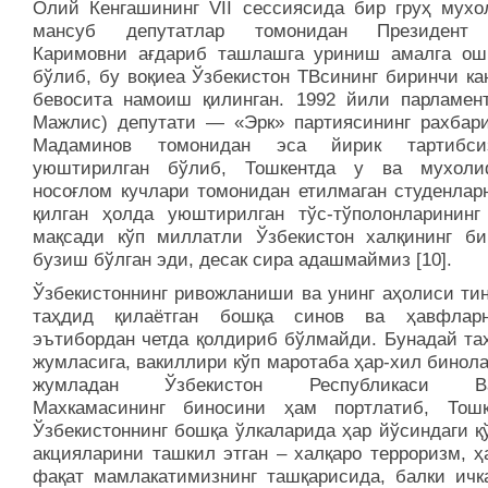
Олий Кенгашининг VII сессиясида бир груҳ мухо
мансуб депутатлар томонидан Президент
Каримовни ағдариб ташлашга уриниш амалга ош
бўлиб, бу воқиеа Ўзбекистон ТВсининг биринчи ка
бевосита намоиш қилинган. 1992 йили парламен
Мажлис) депутати — «Эрк» партиясининг рахбар
Мадаминов томонидан эса йирик тартибсиз
уюштирилган бўлиб, Тошкентда у ва мухоли
носоғлом кучлари томонидан етилмаган студенлар
қилган ҳолда уюштирилган тўс-тўполонларининг
мақсади кўп миллатли Ўзбекистон халқининг би
бузиш бўлган эди, десак сира адашмаймиз [10].
Ўзбекистоннинг ривожланиши ва унинг аҳолиси тин
таҳдид қилаётган бошқа синов ва ҳавфлар
эътибордан четда қолдириб бўлмайди. Бунадай та
жумласига, вакиллири кўп маротаба ҳар-хил бинол
жумладан Ўзбекистон Республикаси Ва
Махкамасининг биносини ҳам портлатиб, Тош
Ўзбекистоннинг бошқа ўлкаларида ҳар йўсиндаги қ
акцияларини ташкил этган – халқаро терроризм, ҳ
фақат мамлакатимизнинг ташқарисида, балки ичк