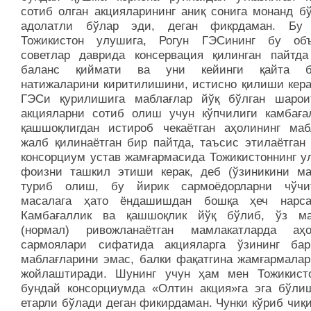
сотиб олган акцияларининг аниқ сонига монанд бў
адолатли бўлар эди, деган фикрдаман. Бу 
Тожикистон улушига, Рогун ГЭСининг бу объ
советлар даврида консервация қилинган пайтда
баланс қиймати ва уни кейинги қайта б
натижаларини киритилишини, истисно қилиши керак
ГЭСи қурилишига маблағлар йўқ бўлган шарои
акцияларни сотиб олиш учун кўпчилиги камбаға
қашшоқлигдан истироб чекаётган аҳолининг маб
жалб қилинаётган бир пайтда, таъсис этилаётган 
консорциум устав жамғармасида Тожикистоннинг у
фоизни ташкил этиши керак, деб (ўзиникини ма
туриб олиш, бу йирик сармоёдорларни чўчит
масалага ҳато ёндашишдан бошқа ҳеч нарса
Камбағаллик ва қашшоқлик йўқ бўлиб, ўз м
(нормал) ривожланаётган мамлакатларда аҳ
сармоялари сифатида акцияларга ўзининг ба
маблағларини эмас, балки фақатгина жамғармалар
жойлаштиради. Шунинг учун ҳам мен Тожикист
бундай консорциумда «Олтин акция»га эга бўли
етарли бўлади деган фикирдаман. Чунки кўриб чиқ