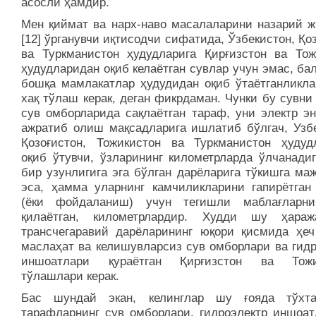
асосли ҳамдир.
Мен қиймат ва нарх-наво масалаларини назарий ж
[12] ўрганувчи иқтисодчи сифатида, Ўзбекистон, Қо
ва Туркманистон ҳудудларига Қирғизстон ва Тож
ҳудудларидан оқиб келаётган сувлар учун эмас, ба
бошқа мамлакатлар ҳудудидан оқиб ўтаётганликла
хақ тўлаш керак, деган фикрдаман. Чунки бу сувни
сув омборларида сақлаётган тараф, уни электр эн
ажратиб олиш мақсадларига ишлатиб бўлгач, Узбе
Қозоғистон, Тожикистон ва Туркманистон ҳудуд
оқиб ўтувчи, ўзларининг километрларда ўлчанадиг
бир узунлигига эга бўлган дарёларига тўкишга ма
эса, ҳамма уларнинг камчиликларини гапирётган
(ёки фойдаланиш) учун тегишли маблағларн
қилаётган, километрлардир. Худди шу ҳараж
трансчегаравий дарёларининг юқори қисмида ҳеч
маслаҳат ва келишувларсиз сув омборлари ва гидр
иншоатлари қураётган Қирғизстон ва Тожик
тўлашлари керак.
Бас шундай экан, келинглар шу ғояда тўхта
тарафларнинг сув омборлари, гидроэлектр иншоат