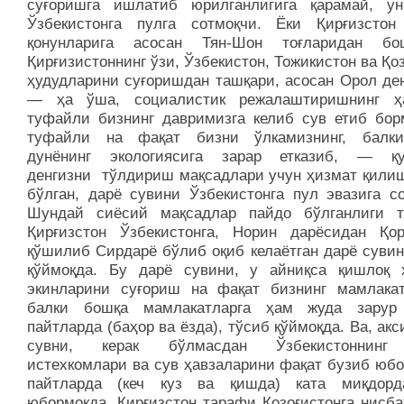
суғоришга ишлатиб юрилганлигига қарамай, у
Ўзбекистонга пулга сотмоқчи. Ёки Қирғизстон
қонунларига асосан Тян-Шон тоғларидан бо
Қирғизистоннинг ўзи, Ўзбекистон, Тожикистон ва Қо
ҳудудларини суғоришдан ташқари, асосан Орол ден
— ҳа ўша, социалистик режалаштиришнинг ҳ
туфайли бизнинг давримизга келиб сув етиб бор
туфайли на фақат бизни ўлкамизнинг, балк
дунёнинг экологиясига зарар етказиб, — қу
денгизни тўлдириш мақсадлари учун ҳизмат қилиш
бўлган, дарё сувини Ўзбекистонга пул эвазига со
Шундай сиёсий мақсадлар пайдо бўлганлиги 
Қирғизстон Ўзбекистонга, Норин дарёсидан Қор
қўшилиб Сирдарё бўлиб оқиб келаётган дарё сувин
қўймоқда. Бу дарё сувини, у айниқса қишлоқ 
экинларини суғориш на фақат бизнинг мамлакат
балки бошқа мамлакатларга ҳам жуда зарур
пайтларда (баҳор ва ёзда), тўсиб қўймоқда. Ва, акс
сувни, керак бўлмасдан Ўзбекистоннинг 
истехкомлари ва сув ҳавзаларини фақат бузиб юбо
пайтларда (кеч куз ва қишда) ката миқдор
юбормоқда. Қирғизстон тарафи Қозоғистонга нисба