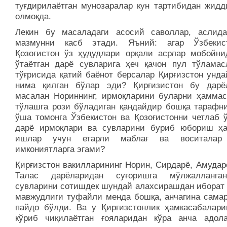
туғдирилаётган мунозаралар кун тартибидан жидд
олмоқда.
Лекин бу масаладаги асосий саволлар, аслид
мазмунни касб этади. Яъний: агар Ўзбекис
Қозоғистон ўз ҳудудлари орқали асрлар мобойни
ўтаётган дарё сувларига ҳеч қачон пул тўламас
тўғрисида қатий баёнот берсалар Қирғизстон унда
нима қилган бўлар эди? Қирғизистон бу дарёл
масалан Нориннинг, ирмоқларини буларни ҳаммас
тўлашга рози бўладиган қандайдир бошқа тарафни
ўша томонга Ўзбекистон ва Қозоғистонни четлаб ў
дарё ирмоқлари ва сувларини буриб юбориш ҳ
ишлар учун етарли маблағ ва воситалар
имкониятларга эгами?
Қирғизстон вакилларининг Норин, Сирдарё, Амудар
Талас дарёларидан суғоришга мўлжалланга
сувларини сотишдек шундай алахсирашдан иборат 
мавжудлиги туфайли менда бошқа, анчагина самар
пайдо бўлди. Ва у Қирғизстонлик ҳамкасабалари
кўриб чиқилаётган ғояларидан кўра анча адол