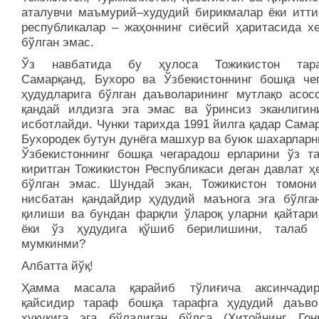
аталувчи маъмурий–худудий бирикмалар ёки итт
республикалар – жаҳоннинг сиёсий ҳаритасида хе
бўлган эмас.
Ўз навбатида бу ҳулоса Тожикистон тара
Самарқанд, Бухоро ва Ўзбекистоннинг бошқа че
ҳудудларига бўлган даъволарининг мутлақо асосс
қандай илдизга эга эмас ва ўринсиз эканлигин
исботлайди. Чунки тарихда 1991 йилга қадар Сама
Бухородек бутун дунёга машхур ва буюк шахарларн
Ўзбекистоннинг бошқа чегарадош ерларини ўз та
киритган Тожикистон Республикаси деган давлат ҳ
бўлган эмас. Шундай экан, Тожикистон томони
нисбатан қандайдир ҳудудий маънога эга бўлга
қилиши ва бундан фарқли ўлароқ уларни қайтар
ёки ўз ҳудудига қўшиб берилишини, талаб 
мумкинми?
Албатта йўқ!
Ҳамма масала қарайиб тўлиғича аксинчадир
қайсидир тараф бошқа тарафга ҳудудий даъв
ҳуқуқига эга бўладиган бўлса (Хитойнинг Гон