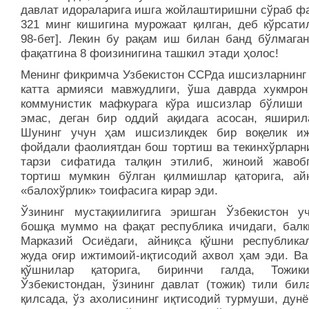
давлат идораларига ишга жойлаштиришни сўраб фа
321 минг кишигина мурожаат қилган, деб кўрсатил
98-бет]. Лекин бу рақам иш билан банд бўлмаган
фақатгина 8 фоизинигина ташкил этади ҳолос!
Менинг фикримча Узбекистон ССРда ишсизларнинг
катта армияси мавжудлиги, ўша даврда хукмрон
коммунистик мафкурага кўра ишсизлар бўлиши
эмас, деган бир оддий ақидага асосан, яширил
Шунинг учун ҳам ишсизликдек бир воқелик и
фойдали фаолиятдан бош тортиш ва текинхўрларни
тарзи сифатида талқин этилиб, жиноий жавобг
тортиш мумкин бўлган қилмишлар қаторига, ай
«балохўрлик» тоифасига кирар эди.
Ўзининг мустақиилигига эришган Ўзбекистон у
бошқа муммо на фақат республика ичидаги, балк
Марказий Осиёдаги, айниқса қўшни республикал
жуда оғир ижтимоий-иқтисодий ахвол ҳам эди. Ва
қўшнилар қаторига, биринчи галда, Тожики
Ўзбекистондан, ўзининг давлат (тожик) тили бил
қилсада, ўз ахолисининг иқтисодий турмуши, дунё