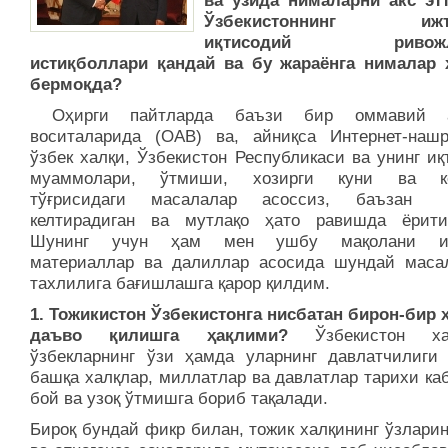
ва ўзида нималарни акс эт
Ўзбекистоннинг ижти
иқтисодий ривожл
истиқболлари қандай ва бу жараёнга нималар 
бермоқда?
Оҳирги пайтларда баъзи бир оммавий а
воситаларида (ОАВ) ва, айниқса Интернет-нашр
ўзбек халқи, Ўзбекистон Республикаси ва унинг и
муаммолари, ўтмиши, хозирги куни ва ке
тўғрисидаги масалалар асоссиз, баъзан
келтирадиган ва мутлақо ҳато равишда ёрити
Шунинг учун ҳам мен ушбу мақолани и
материаллар ва далиллар асосида шундай маса
тахлилига бағишлашга қарор қилдим.
1. Тожикистон Ўзбекистонга нисбатан бирон-бир 
даъво қилишга ҳақлими?
Ўзбекистон хал
ўзбекларнинг ўзи ҳамда уларнинг давлатчилиги 
башқа халқлар, миллатлар ва давлатлар тарихи ка
бой ва узоқ ўтмишга бориб тақалади.
Бироқ бундай фикр билан, тожик халқининг ўзлари