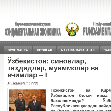
BOSH SAHIFA
KITOBLAR
NAZARIA MASALALARI
TAH
Ўзбекистон: синовлар,
таҳдидлар, муаммолар ва
ечимлар – I
Mushtariylar: 17781
Тожикистон ва Қирғи
Ўзбекистон билан нима 
бахслашмоқда? Ўзбек
Республикаси қаердан пайдо