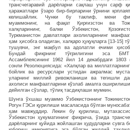
трансчегаравий дарёларни сақлаш учун сарф қи
ҳаражатлари ўзаро бир-бирларини ўрнини қоплаяп
келишайлик. Чунки бу таклиф, мени фик
муаммонинг, на фақат Қирғизстон ва Тожи
халқларининг, балки Ўзбекистон, Қозоғис
Туркманистон давлатлари ахолиларининг манфаа
ҳам ҳисобга оладиган, халқаро ҳуқуқларга [13-15] т
тушувчи, энг мақбул ва адолатли ечими ҳисоб
Бундай фикрнинг тўғрилигини эса Б
Ассамблеясининг 1962 йил 14 декабрдаги 1803 (
сонли Резолюциясида: «Халқлар ва миллатларнинг
бойлик ва ресурслари устидан ажралмас муста
уларнинг миллий ривожланиши ва тегишли да
ахолиси манфаатларини кўзлаб амалга оширилиши 
дейилган сўзлар, тўлиқ тасдиқлаши мумкин.
Шунга ўхшаш муаммо Ўзбекистоннинг Тожикисто
Рогун ГЭСи қурилиши масаласида бўлган муносаба
ҳам мавжуддир. Лекин бу қурилиш, мутахасси
Ўзбекистон ҳукуматининг фикрича, ўзида трансче
дарёларнинг қуйида жойлашган ҳудудларни сувга б
юбориш имконятига эга бўлган жиддий тахди