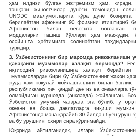
ҳам илдизи бўлган экстремизм ҳам, киради.
ташқари жиноятчилар дунёси томонидан соли
UNODC маълумотларига кўра дунё бозирига 
берилаётган афюннинг 90 фоизини етиштириб бе
Афғонистон билан бевосита боғланган ги
моддаларни ташиш йўллари ҳам мавжудки, 
осойишта ҳаётимизга солинаётган таҳдидларн
туридир.
3. Ўзбекистоннинг бир маромда ривожланиши у
қанақанги муаммолар халақит бермоқда?
Респ
иқтисодий ривожланишига халақит бераётган
муаммолардан бири бу Ўзбекистоннинг жаҳон ҳар
жуда ҳам ноқулай жойлашганлиги билан боғлиқ. 
республикамиз ҳеч қандай денгиз ва океанларга тў
олмайдиган қуршовда (анклавда) жойлашган. Боз
Ўзбекистон умумий чагарага эга бўлиб, у орқ
океани ва бошқа давлатларга чиқиши мумкин
Афғонистонда мана қарайиб 30 йилдан буён уруш б
ва бу урушнинг охири сира кўринмайди.
Юқорида айтилганидек, илгари Ўзбекистонни