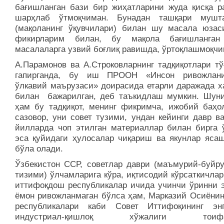
бағишланган бази бир жиҳатларини жуда қисқа р
шарҳлаб ўтмоқчиман. Бунадан ташқари мушт
(мақоланинг ўқувчилари) билан шу масала юзас
фикирларим билан, бу мақола бағишланган
масалаларга узвий боғлиқ равишда, ўртоқлашмоқчи
А.Парамонов ва А.Строковларнинг тадқиқотлари тў
гапирганда, бу иш ПРООН «Инсон ривожлани
ўлкавий маърузаси» доирасида етарли даражада х
билан бажарилган, деб таъкидлаш мумкин. Шуни
ҳам бу тадқиқот, менинг фикримча, ижобий баҳо
сазовор, уни совет тузими, ундан кейинги давр в
йилларда чоп этилган материаллар билан бирга 
эса қуйидаги ҳулосалар чиқариш ва якунлар ясаш
бўла олади.
Ўзбекистон ССР, советлар даври (маъмурий-буйру
тизими) ўлчамларига кўра, иқтисодий кўрсаткичла
иттифоқдош республикалар ичида учинчи ўринни э
ёмон ривожланмаган бўлса ҳам, Марказий Осиёнин
республикалари каби Совет Иттифоқининг эн
индустриал-қишлоқ хўжалиги тоифас