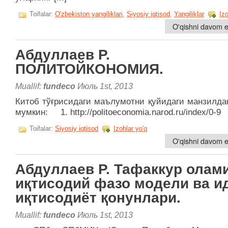
Toifalar:
O'zbekiston yangiliklari
,
Siyosiy iqtisod
,
Yangiliklar
Izo
O'qishni davom et
Абдуллаев Р.
ПОЛИТОЙКОНОМИЯ.
Muallif:
fundeco
Июль 1st, 2013
Китоб тўғрисидаги маълумотни қуйидаги манзилда
мумкин: 1. http://politoeconomia.narod.ru/index/0-9
Toifalar:
Siyosiy iqtisod
Izohlar yo'q
O'qishni davom et
Абдуллаев Р. Тафаккур олами
иқтисодий фазо модели ва и
иқтисодиёт қонунлари.
Muallif:
fundeco
Июль 1st, 2013