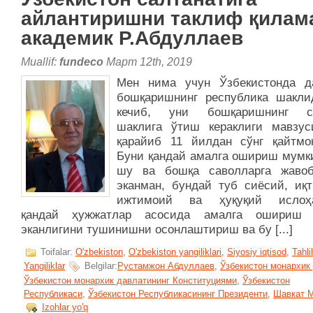
айлантиришни таклиф қилам
академик Р.Абдуллаев
Muallif:
fundeco
Март 12th, 2019
Мен нима учун Ўзбекистонда д
бошқаришнинг республика шакли
кечиб, уни бошқаришнинг са
шаклига ўтиш кераклиги мавзус
қарайиб 11 йилдан сўнг қайтмо
Буни қандай амалга ошириш мумк
шу ва бошқа саволларга жаво
эканман, бундай туб сиёсий, иқт
ижтимоий ва ҳуқуқий ислоҳа
қандай ҳужжатлар асосида амалга ошириш 
эканлигини тушинишни осонлаштириш ва бу [...]
Toifalar:
O'zbekiston
,
O'zbekiston yangiliklari
,
Siyosiy iqtisod
,
Tahlil
Yangiliklar
Belgilar:
Рустамжон Абдуллаев
,
Ўзбекистон монархик
Ўзбекистон монархик давлатининг Конституциями
,
Ўзбекистон
Республикаси
,
Ўзбекистон Республикасининг Президенти
,
Шавкат 
Izohlar yo'q