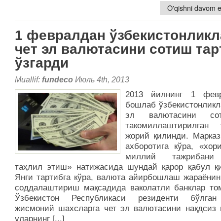
O'qishni davom et
1 февралдан ўзбекистонликл
чет эл валютасини сотиш тар
ўзгарди
Muallif:
fundeco
Июль 4th, 2013
2013 йилнинг 1 фев
бошлаб ўзбекистонликл
эл валютасини сот
такомиллаштирилган 
жорий қилинди. Марказ
ахборотига кўра, «хор
миллий тажрибани
таҳлил этиш» натижасида шундай қарор қабул қи
Янги тартибга кўра, валюта айирбошлаш жараёнин
соддалаштириш мақсадида ваколатли банклар то
Ўзбекистон Республикаси резиденти бўлган
жисмоний шахсларга чет эл валютасини нақдсиз 
уларнинг [...]