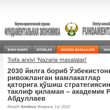
BOSH SAHIFA
KITOBLAR
NAZARIA MASALALARI
TAH
Toifa arxivi ‘
Nazaria masalalari
’
2030 йилга бориб Ўзбекистон
ривожланган мамлакатлар
қаторига қўшиш стратегияси
таклиф қиламан – академик Р
Абдуллаев
Muallif:
fundeco
Февраль 1st, 2022