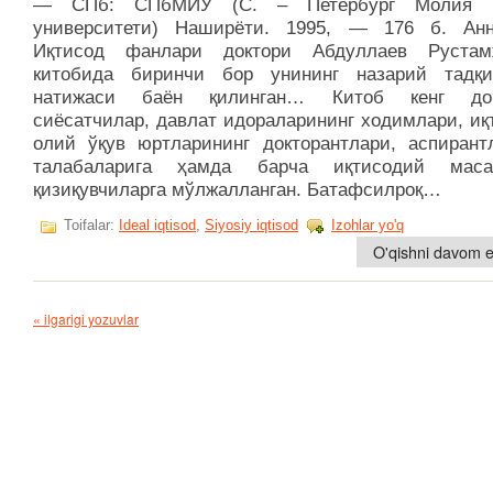
― СПб: СПбМИУ (С. – Петербург Молия и
университети) Наширёти. 1995, ― 176 б. Анн
Иқтисод фанлари доктори Абдуллаев Рустам
китобида биринчи бор унининг назарий тадқи
натижаси баён қилинган… Китоб кенг дои
сиёсатчилар, давлат идораларининг ходимлари, иқ
олий ўқув юртларининг докторантлари, аспирант
талабаларига ҳамда барча иқтисодий масал
қизиқувчиларга мўлжалланган. Батафсилроқ…
Toifalar:
Ideal iqtisod
,
Siyosiy iqtisod
Izohlar yo'q
O'qishni davom et
« ilgarigi yozuvlar