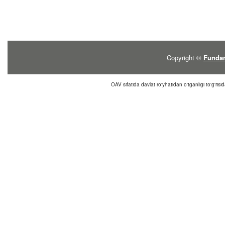
Copyright ©
Fundam
OAV sifatida davlat ro'yhatidan o'tganligi to'g'