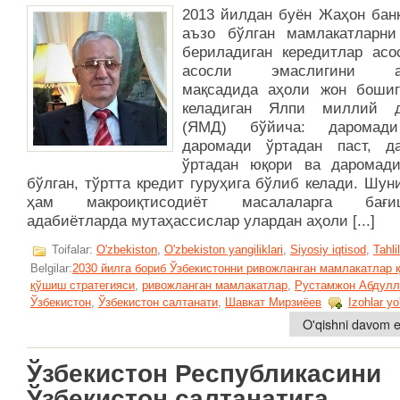
2013 йилдан буён Жаҳон банк
аъзо бўлган мамлакатларни
бериладиган кередитлар асо
асосли эмаслигини а
мақсадида аҳоли жон бошиг
келадиган Ялпи миллий д
(ЯМД) бўйича: даромади
даромади ўртадан паст, д
ўртадан юқори ва даромад
бўлган, тўртта кредит гуруҳига бўлиб келади. Шун
ҳам макроиқтисодиёт масалаларга бағиш
адабиётларда мутаҳассислар улардан аҳоли [...]
Toifalar:
O'zbekiston
,
O'zbekiston yangiliklari
,
Siyosiy iqtisod
,
Tahlil
Belgilar:
2030 йилга бориб Ўзбекистонни ривожланган мамлакатлар 
қўшиш стратегияси
,
ривожланган мамлакатлар
,
Рустамжон Абдулл
Ўзбекистон
,
Ўзбекистон салтанати
,
Шавкат Мирзиёев
Izohlar yo
O'qishni davom et
Ўзбекистон Республикасини
Ўзбекистон салтанатига