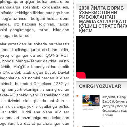
ilishga qaror qilgan bo’lsa, unda u, bu
 manbalarga solishtirib ko’rganida edi,
2030 ЙИЛГА БОРИБ
ЎЗБЕКИСТОННИ
ifatida keltirilgan fikirlari mutlaqo hato
РИВОЖЛАНГАН
a beg’araz inson bo’lgani holda, o’zini
МАМЛАКАТЛАР ҚАТ
ida, o’z hatosini to’g’rilab, tarixni
ҚЎШИШ СТРАТЕГИЯС
asini gangitmagan, tarixni biladigan
ҚИСМ
magan bo’lar edi.
lalar yuzasidan bu sohada mutahassis
i tanqid qilishga jur’at etishdan oldin,
iddiyroq o’rganganida edi, QO’NG’IROT
da, bobosi Mangu–Temur davrida, ya’niy
kiritib, Mo’g’illar Imperiyasidan ajralib
ltin O’rda deb atab olgan Buyuk Davlat
zodagonlariga o’z nomini bergan XIV asr
 birinchi hukmdori O’zbekxon 1282 yili
OXIRGI YOZUVLAR
ing hamyurti ekanligini; shuning uchun
kat–i–O’zbekiy, yani O’zbekiston deb
Академик Р.Абду
sh tizimini isloh qilishda uni 4 ta ─
Вахоб бобонинг 
m uluslariga yoki viloyatlariga bo’lib,
дастури ўзбек д
бошқаришга қоди
o’lar ediki. Huddi ana o’sha XIV asr
Исботи
y
atamalari mazmuniga mos keladigan
gonlari, bu davlat parchalanganidan