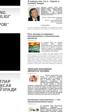
ING
LIGI”
VOB”
ТЛАР
КСАК
СЎЗЛАДИ