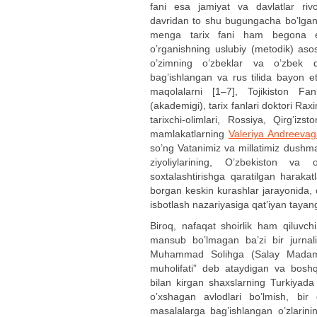
fani esa jamiyat va davlatlar rivoj
davridan to shu bugungacha bo’lgan 
menga tarix fani ham begona e
o’rganishning uslubiy (metodik) as
o’zimning o’zbeklar va o’zbek dav
bag’ishlangan va rus tilida bayon et
maqolalarni [1–7], Tojikiston Fa
(akademigi), tarix fanlari doktori Rax
tarixchi-olimlari, Rossiya, Qirg’iz
mamlakatlarning
Valeriya Andreevag
so’ng Vatanimiz va millatimiz dushm
ziyoliylarining, O’zbekiston va o
soxtalashtirishga qaratilgan haraka
borgan keskin kurashlar jarayonida, 
isbotlash nazariyasiga qat’iyan taya
Biroq, nafaqat shoirlik ham qiluvch
mansub bo’lmagan ba’zi bir jurnali
Muhammad Solihga (Salay Madamin
muholifati” deb ataydigan va bosh
bilan kirgan shaxslarning Turkiyada 
o’xshagan avlodlari bo’lmish, bi
masalalarga bag’ishlangan o’zlarinin