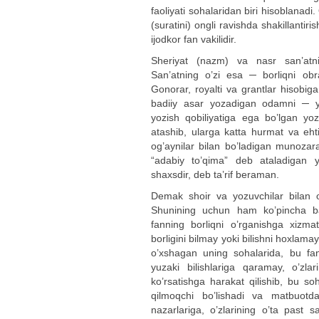
faoliyati sohalaridan biri hisoblanadi
(suratini) ongli ravishda shakillantiri
ijodkor fan vakilidir.
Sheriyat (nazm) va nasr san’atnin
San’atning o’zi esa ─ borliqni obr
Gonorar, royalti va grantlar hisobig
badiiy asar yozadigan odamni ─ y
yozish qobiliyatiga ega bo’lgan yo
atashib, ularga katta hurmat va eht
og’aynilar bilan bo’ladigan munozar
“adabiy to’qima” deb ataladigan y
shaxsdir, deb ta’rif beraman.
Demak shoir va yozuvchilar bilan o
Shunining uchun ham ko’pincha ba’
fanning borliqni o’rganishga xizma
borligini bilmay yoki bilishni hoxlamay
o’xshagan uning sohalarida, bu fa
yuzaki bilishlariga qaramay, o’zla
ko’rsatishga harakat qilishib, bu so
qilmoqchi bo’lishadi va matbuotd
nazarlariga, o’zlarining o’ta past s