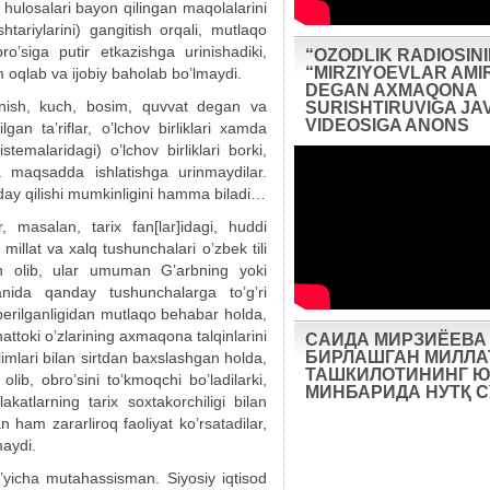
y hulosalari bayon qilingan maqolalarini
shtariylarini) gangitish orqali, mutlaqo
ro’siga putir etkazishga urinishadiki,
“OZODLIK RADIOSIN
“MIRZIYOEVLAR AMIR
m oqlab va ijobiy baholab bo’lmaydi.
DEGAN AXMAQONA
zlanish, kuch, bosim, quvvat degan va
SURISHTIRUVIGA JA
VIDEOSIGA ANONS
an ta’riflar, o’lchov birliklari xamda
temalaridagi) o’lchov birliklari borki,
maqsadda ishlatishga urinmaydilar.
day qilishi mumkinligini hamma biladi…
, masalan, tarix fan[lar]idagi, huddi
, millat va xalq tushunchalari o’zbek tili
in olib, ular umuman G’arbning yoki
nida qanday tushunchalarga to’g’ri
 berilganligidan mutlaqo behabar holda,
toki o’zlarining axmaqona talqinlarini
САИДА МИРЗИЁЕВА
БИРЛАШГАН МИЛЛА
olimlari bilan sirtdan baxslashgan holda,
ТАШКИЛОТИНИНГ Ю
 olib, obro’sini to’kmoqchi bo’ladilarki,
МИНБАРИДА НУТҚ 
katlarning tarix soxtakorchiligi bilan
n ham zararliroq faoliyat ko’rsatadilar,
aydi.
’yicha mutahassisman. Siyosiy iqtisod