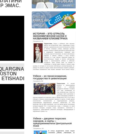
ВЛАТИНИ
Р ЭМАС.
QLARGINA
KISTON
 ETISHADI