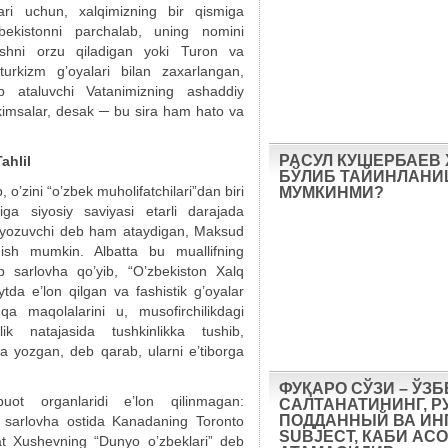
klari uchun, xalqimizning bir qismiga
zbekistonni parchalab, uning nomini
ishni orzu qiladigan yoki Turon va
urkizm g’oyalari bilan zaxarlangan,
b ataluvchi Vatanimizning ashaddiy
kimsalar, desak ─ bu sira ham hato va
РАСУЛ КУШЕРБАЕВ
Tahlil
БЎЛИБ ТАЙИНЛАН
o’zini “o’zbek muholifatchilari”dan biri
МУМКИНМИ?
figa siyosiy saviyasi etarli darajada
a yozuvchi deb ham ataydigan, Maksud
sh mumkin. Albatta bu muallifning
b sarlovha qo’yib, “O’zbekiston Xalq
tda e’lon qilgan va fashistik g’oyalar
a maqolalarini u, musofirchilikdagi
k natajasida tushkinlikka tushib,
ida yozgan, deb qarab, ularni e’tiborga
ФУҚАРО СЎЗИ – ЎЗ
ot organlaridi e’lon qilinmagan:
САЛТАНАТИНИНГ, Р
ПОДДАННЫЙ ВА ИН
 sarlovha ostida Kanadaning Toronto
SUBJECT, КАБИ АС
at Xushevning “Dunyo o’zbeklari” deb