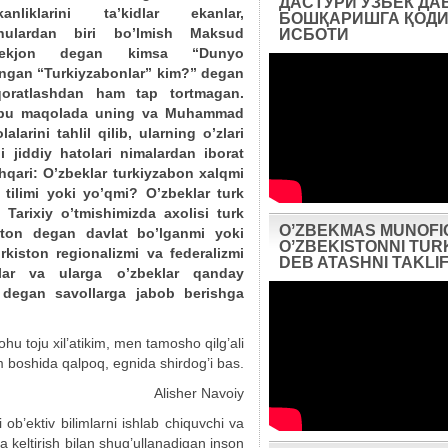
ДАСТУРИ ЎЗБЕК ДА
kanliklarini ta’kidlar ekanlar,
БОШҚАРИШГА ҚОДИ
hulardan biri bo’lmish Maksud
ИСБОТИ
ekjon degan kimsa “Dunyo
lingan “Turkiyzabonlar” kim?” degan
aqoratlashdan ham tap tortmagan.
hbu maqolada uning va Muhammad
arini tahlil qilib, ularning o’zlari
i jiddiy hatolari nimalardan iborat
shqari: O’zbeklar turkiyzabon xalqmi
 tilimi yoki yo’qmi? O’zbeklar turk
?
Tarixiy o’tmishimizda axolisi turk
OʼZBEKMAS MUNOFI
ston degan davlat bo’lganmi yoki
OʼZBEKISTONNI TUR
kiston regionalizmi va federalizmi
DEB ATASHNI TAKLIF
ar va ularga o’zbeklar qanday
 degan savollarga jabob berishga
hu toju xil’atikim, men tamosho qilg’ali
 boshida qalpoq, egnida shirdog’i bas.
Alisher Navoiy
i ob’ektiv bilimlarni ishlab chiquvchi va
ga keltirish bilan shug’ullanadigan inson