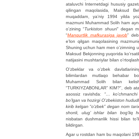
ataluvchi Internetdagi hususiy gaze
qilingan maqolasida, Maksud B
muqaddam, ya’niy 1994 yilda yozil
mazmuni Muhammad Solih ham aynan o’
o’zining “
Turkiston shuuri
” degan ma
“
Manqurtlik mafkurasiga javob
” deb
e’lon qilgan maqolasining mazmunig
Shuning uchun ham men o’zimning
Maksud Bekjonning yuqorida ko’rsatib o
natijasini mushtariylar bilan o’rtoql
O’zbeklar va o’zbek davlatlarining
bilimlardan mutlaqo behabar b
Muhammad Solih bilan kelish
“TURKIYZABONLAR” KIM?”, deb ata
asossiz ravishda:
“… ko’chmanchi S
bo’lgan va hozirgi O’zbekiston hududla
kirib kelgan “o’zbek” degan nom tar
shonli, ulug’ ishlar bilan bog’liq h
nisbatan dushmanlik hissi bilan to’li
bildirgan.
Agar u rostdan ham bu maqolani 1994 