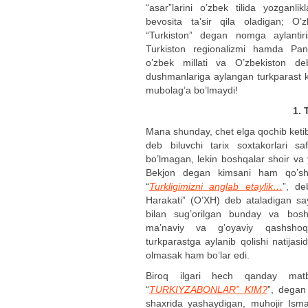
“asar”larini o’zbek tilida yozganli
bevosita ta’sir qila oladigan; O’
“Turkiston” degan nomga aylantir
Turkiston regionalizmi hamda Pant
o’zbek millati va O’zbekiston de
dushmanlariga aylangan turkparast 
mubolag’a bo’lmaydi!
1. 
Mana shunday, chet elga qochib ketib, 
deb biluvchi tarix soxtakorlari sa
bo’lmagan, lekin boshqalar shoir v
Bekjon degan kimsani ham qo’shi
“
Turkligimizni anglab etaylik…
”, de
Harakati” (O’XH) deb ataladigan say
bilan sug’orilgan bunday va boshq
ma’naviy va g’oyaviy qashshoqli
turkparastga aylanib qolishi natijas
olmasak ham bo’lar edi.
Biroq ilgari hech qanday matbu
“
TURKIYZABONLAR” KIM?
”, degan
shaxrida yashaydigan, muhojir Ism