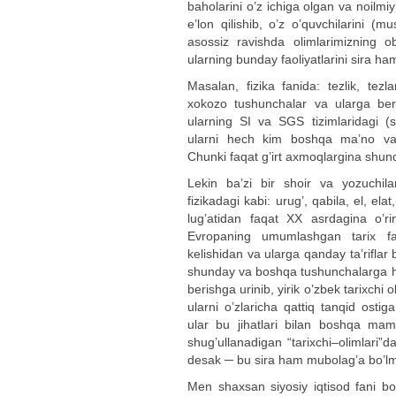
baholarini o’z ichiga olgan va noilmi
e’lon qilishib, o’z o’quvchilarini (mu
asossiz ravishda olimlarimizning ob
ularning bunday faoliyatlarini sira ha
Masalan, fizika fanida: tezlik, te
xokozo tushunchalar va ularga berilg
ularning SI va SGS tizimlaridagi (sis
ularni hech kim boshqa ma’no va 
Chunki faqat g’irt axmoqlargina shun
Lekin ba’zi bir shoir va yozuchilar
fizikadagi kabi: urug’, qabila, el, elat
lug’atidan faqat XX asrdagina o’r
Evropaning umumlashgan tarix fa
kelishidan va ularga qanday ta’riflar
shunday va boshqa tushunchalarga hat
berishga urinib, yirik o’zbek tarixchi 
ularni o’zlaricha qattiq tanqid ostiga
ular bu jihatlari bilan boshqa mamla
shug’ullanadigan “tarixchi–olimlari”da
desak ─ bu sira ham mubolag’a bo’lm
Men shaxsan siyosiy iqtisod fani bo