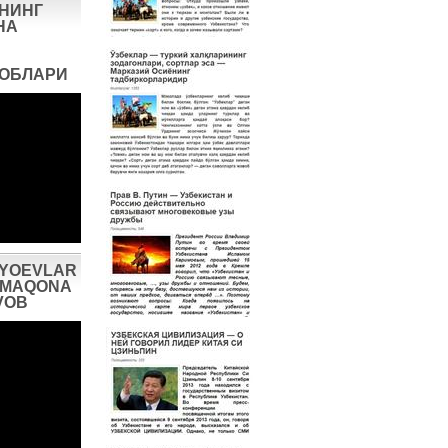
НИНГ
НА
ВОБЛАРИ
IYOEVLAR
AXMAQONA
VOB