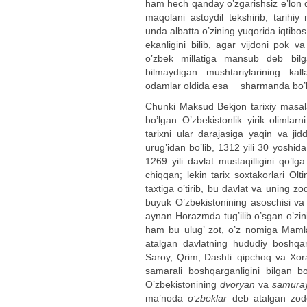
ham hech qanday o’zgarishsiz e’lon q
maqolani astoydil tekshirib, tarihiy
unda albatta o’zining yuqorida iqtibos s
ekanligini bilib, agar vijdoni pok v
o’zbek millatiga mansub deb bilgan
bilmaydigan mushtariylarining kall
odamlar oldida esa ─ sharmanda bo’l
Chunki Maksud Bekjon tarixiy masa
bo’lgan O’zbekistonlik yirik olimlarn
tarixni ular darajasiga yaqin va j
urug’idan bo’lib, 1312 yili 30 yoshi
1269 yili davlat mustaqilligini qo’lga 
chiqqan; lekin tarix soxtakorlari O
taxtiga o’tirib, bu davlat va uning 
buyuk O’zbekistonining asoschisi va
aynan Horazmda tug’ilib o’sgan o’zin
ham bu ulug’ zot, o’z nomiga Mamla
atalgan davlatning hududiy boshqari
Saroy, Qrim, Dashti–qipchoq va Xoraz
samarali boshqarganligini bilgan b
O’zbekistonining
dvoryan
va
samura
ma’noda
o’zbeklar
deb atalgan zodo