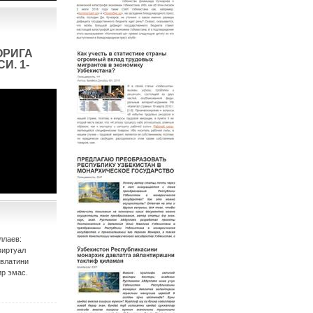
ОРИГА
И. 1-
ллаев:
виртуал
авлатини
р эмас.