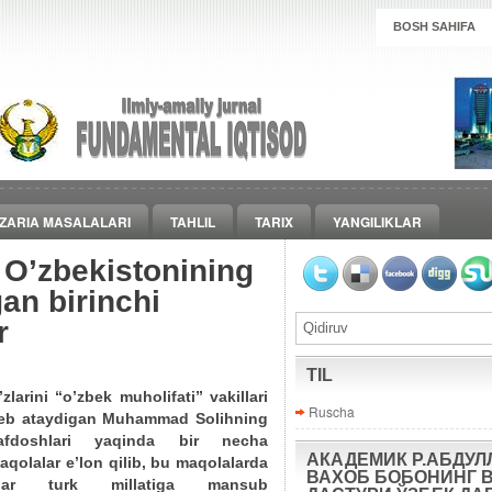
BOSH SAHIFA
ZARIA MASALALARI
TAHLIL
TARIX
YANGILIKLAR
 O’zbekistonining
gan birinchi
r
TIL
’zlarini “o’zbek muholifati” vakillari
Ruscha
eb ataydigan Muhammad Solihning
afdoshlari yaqinda bir necha
АКАДЕМИК Р.АБДУЛ
aqolalar e’lon qilib, bu maqolalarda
ВАХОБ БОБОНИНГ 
lar turk millatiga mansub