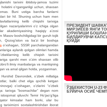
lanishi tarixini ibtidoiy-jamoa tuzimi
holatini o’rganganligi uchun, shaxsan
mas. Buni ustiga barcha fanlarni
oslari bir hil. Shuning uchun ham men
latlarining kelib chiqishi tarixiga
ПРЕЗИДЕНТ ШАВКА
ilgan nazariyalarimni o’z ichiga olgan
МИРЗИЁЕВ ЯНГИ Т
nlar akademiyasining haqiqiy a’zosi
ҚУРИЛИШИ БОШЛА
im Masov boshchiligidagi bir guruh tojik
БИЛДИРУВЧИ КАПС
ston, Qozog’iston va ba’zi bir boshqa
ҚЎЙДИ
a
o’xshagan, SSSR parchalanganidan
anlariga aylanib qolgan olimlari hamda
’zbeklarning kelib chiqish tarixini
tlariga qarshi men o’zim shaxsan olib
obro’li ilmiy manbalarga va mantiqning
ngan va amal qilgan holda, yozganman.
i Hurshid Davrondek, o’zbek millatiga
stlar, balki chet elga qochib ketgan
ovga) o’xshagan, o’zlarini “o’zbek
ЎЗБЕКИСТОН U-23 
qa: tarixga “bosmachilar” degan nom
БЎЙИЧА ОСИЁ ЧЕМ
istoqomat qiluvchi Temir Ho’jao’g’liga
r qator kimsalar ham borki, ular bu
g tariximizni soxtalashtirishdan iborat