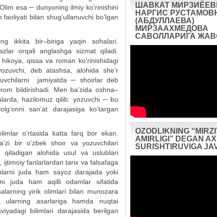
ШАВКАТ МИРЗИЁЕВ
. Olim esa ─ dunyoning ilmiy ko’rinishini
НАРГИС РУСТАМОВ
sh faoliyati bilan shug’ullanuvchi bo’lgan
(АБДУЛЛАЕВА)
МИРЗААХМЕДОВА
САВОЛЛАРИГА ЖА
g ikkita bir–biriga yaqin sohalari.
azlar orqali anglashga xizmat qiladi.
a hikoya, qissa va roman ko’rinishidagi
ozuvchi, deb atashsa, alohida she’r
zuvchilarni jamiyatda ─ shoirlar deb
irom bildirishadi. Men ba’zida oshna–
alarda, hazilomuz qilib: yozuvchi ─ bu
olg’onni san’at darajasiga ko’targan
OZODLIKNING “MIRZ
limlar o’rtasida katta farq bor ekan.
AMIRLIGI” DEGAN 
zi bir o’zbek shoir va yozuvchilari
SURISHTIRUVIGA JA
t qiladigan alohida usul va uslublari
, ijtimoiy fanlarlardan tarix va falsafaga
nlarni juda ham sayoz darajada yoki
rini juda ham aqilli odamlar sifatida
halarning yirik olimlari bilan munozara
a ularning asarlariga hamda nuqtai
aviyadagi bilimlari darajasida berilgan