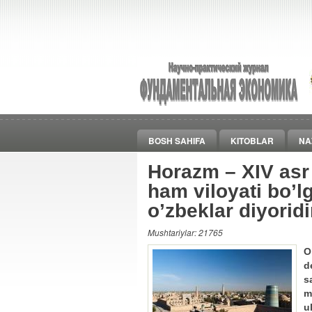
BOSH SAHIFA
KITOBLAR
NA
Horazm – XIV asr
ham viloyati bo’l
o’zbeklar diyoridi
Mushtariylar: 21765
O
d
s
m
u