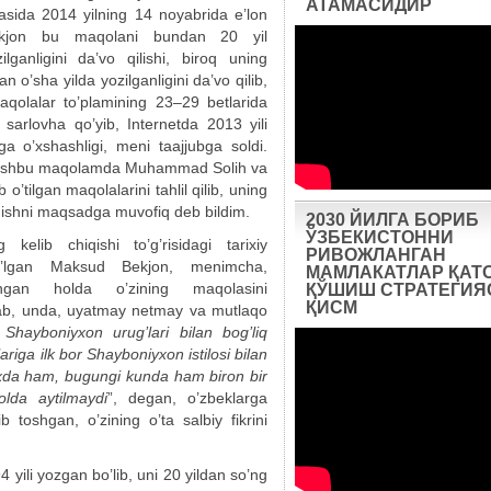
АТАМАСИДИР
tasida 2014 yilning 14 noyabrida e’lon
ekjon bu maqolani bundan 20 yil
ganligini da’vo qilishi, biroq uning
sha yilda yozilganligini da’vo qilib,
qolalar to’plamining 23–29 betlarida
 sarlovha qo’yib, Internetda 2013 yili
a o’xshashligi, meni taajjubga soldi.
 ushbu maqolamda Muhammad Solih va
’tilgan maqolalarini tahlil qilib, uning
ashishni maqsadga muvofiq deb bildim.
2030 ЙИЛГА БОРИБ
ЎЗБЕКИСТОННИ
 kelib chiqishi to’g’risidagi tarixiy
РИВОЖЛАНГАН
o’lgan Maksud Bekjon, menimcha,
МАМЛАКАТЛАР ҚАТ
gan holda o’zining maqolasini
ҚЎШИШ СТРАТЕГИЯС
ҚИСМ
b, unda, uyatmay netmay va mutlaqo
hayboniyxon urug’lari bilan bog’liq
riga ilk bor Shayboniyxon istilosi bilan
ixda ham, bugungi kunda ham biron bir
olda aytilmaydi
”, degan, o’zbeklarga
b toshgan, o’zining o’ta salbiy fikrini
yili yozgan bo’lib, uni 20 yildan so’ng