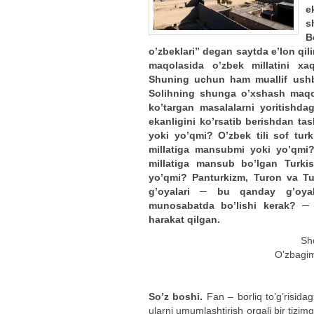
e
s
B
o’zbeklari” degan saytda e’lon qi
maqolasida o’zbek millatini x
Shuning uchun ham muallif us
Solihning shunga o’xshash maqolal
ko’targan masalalarni yoritishdag
ekanligini ko’rsatib berishdan ta
yoki yo’qmi? O’zbek tili sof turk
millatiga mansubmi yoki yo’qmi
millatiga mansub bo’lgan Turki
yo’qmi? Panturkizm, Turon va Tur
g’oyalari ─ bu qanday g’oyal
munosabatda bo’lishi kerak? ─
harakat qilgan.
Sho
O’zbagim
So’z boshi.
Fan – borliq to’g’risidag
ularni umumlashtirish orqali bir tizim