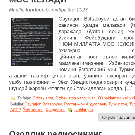
Muallif:
fundeco
Октябрь 3rd, 2023
Gayratjon Boltaboyev деган б
савияси ҳамда малакаси ў
даражада бўлган собиқ жу
ўзининг Фейсбукдаги хрон
“НОМ МИЛЛАТГА МОС КЕЛСИН
ахмақона сарл
қўйиилган пост эълон қили
мамлакатимизнинг Ўзбекисто
номини ўзгартириб уни Туркис
аташни таклиф қилар экан, ўзининг такроран қи
ушбу таклифини – гўёки Хиндистонда хозирги кунд
шундай жараён кетяпти деб таъкидлаган ҳолда, [...]
Toifalar:
O'zbekiston
,
O'zbekiston yangiliklari
,
O'zbeklarning kelib c
Belgilar:
Gayratjon Boltaboyev
,
Рустамжон Абдуллаев
,
Туркистон
,
Ту
АССР
,
Ўзбекистон
,
Ҳиндистон
Izohlar yo'q
O'qishni davom et
Озодлик радиосининг