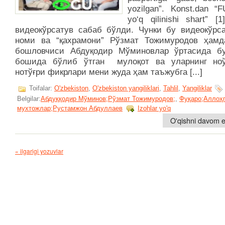
yozilgan”. Konst.dan 
yo‘q qilinishi shart” [1
видеокўрсатув сабаб бўлди. Чунки бу видеокўрса
номи ва “қахрамони” Рўзмат Тожимуродов ҳамд
бошловчиси Абдуқодир Мўминовлар ўртасида б
бошида бўлиб ўтган мулоқот ва уларнинг но
нотўғри фикрлари мени жуда ҳам таъжубга [...]
Toifalar:
O'zbekiston
,
O'zbekiston yangiliklari
,
Tahlil
,
Yangiliklar
Belgilar:
Абдуққодир Мўминов;Рўзмат Тожимуродов;
,
Фуқаро;Аллоҳ
мухтожлар;Рустамжон Абдуллаев
Izohlar yo'q
O'qishni davom et
« ilgarigi yozuvlar