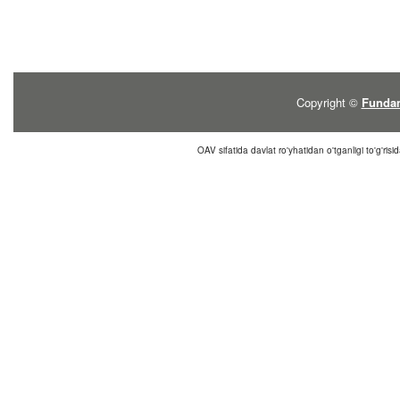
Copyright ©
Fundam
OAV sifatida davlat ro'yhatidan o'tganligi to'g'