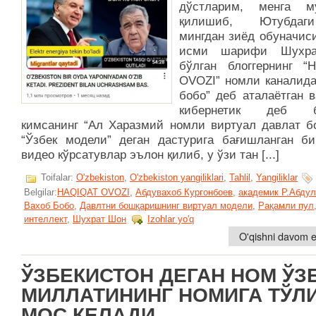
дўстларим, менга м
қилишиб, Ютубда
мингдан зиёд обуначис
исми шарифи Шухр
бўлган блоггернинг “
OVOZI” номли каналида
бобо” деб аталаётган 
кибернетик деб б
кимсанинг “Ал Харазмий номли виртуал давлат б
“Ўзбек модели” деган дастурига бағишланган би
видео кўрсатувлар эълон қилиб, у ўзи тан [...]
Toifalar:
O'zbekiston
,
O'zbekiston yangiliklari
,
Tahlil
,
Yangiliklar
Belgilar:
HAQIQAT OVOZI
,
Абдувахоб Кургонбоев
,
академик Р.Абду
Вахоб Бобо
,
Давлтни бошқаришнинг виртуал модели
,
Рақамли пул
интеллект
,
Шухрат Шон
Izohlar yo'q
O'qishni davom et
ЎЗБЕКИСТОН ДЕГАН НОМ ЎЗ
МИЛЛАТИНИНГ НОМИГА ТЎЛ
МОС КЕЛАДИ