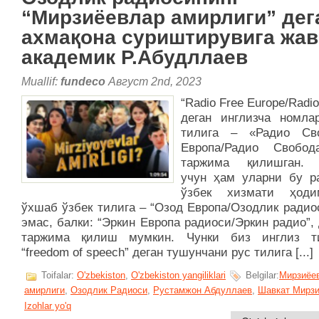
“Мирзиёевлар амирлиги” дег
ахмақона суриштирувига жав
академик Р.Абудллаев
Muallif:
fundeco
Август 2nd, 2023
“Radio Free Europe/Radio 
деган инглизча номла
тилига – «Радио Св
Европа/Радио Свобо
таржима қилишган. 
учун ҳам уларни бу р
ўзбек хизмати ҳоди
ўхшаб ўзбек тилига – “Озод Европа/Озодлик радио
эмас, балки: “Эркин Европа радиоси/Эркин радио”,
таржима қилиш мумкин. Чунки биз инглиз т
“freedom of speech” деган тушунчани рус тилига [...]
Toifalar:
O'zbekiston
,
O'zbekiston yangiliklari
Belgilar:
Мирзиёе
амирлиги
,
Озодлик Радиоси
,
Рустамжон Абдуллаев
,
Шавкат Мирз
Izohlar yo'q