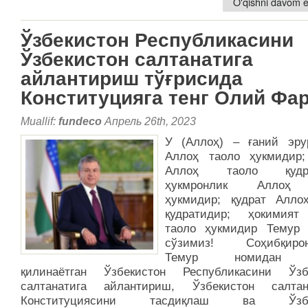
O'qishni davom et
Ўзбекистон Республикасини
Ўзбекистон салтанатига
айлантириш тўғрисида
Конституцияга тенг Олий Фа
Muallif:
fundeco
Апрель 26th, 2023
У (Аллоҳ) – ғаний эру
Аллоҳ таоло ҳукмидир;
Аллоҳ таоло қудра
ҳукмронлик Аллоҳ
ҳукмидир; қудрат Алло
қудратидир; ҳокимият
таоло ҳукмидир Темур 
сўзимиз! Соҳибқиро
Темур номидан 
қилинаётган Ўзбекистон Республикасини Ўзб
салтанатига айлантириш, Ўзбекистон салтан
Конституциясини тасдиқлаш ва Ўзбе