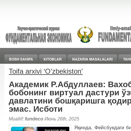
BOSH SAHIFA
KITOBLAR
NAZARIA MASALALARI
TAH
Toifa arxivi ‘
O’zbekiston
’
Академик Р.Абдуллаев: Вахо
бобонинг виртуал дастури ўз
давлатини бошқаришга қоди
эмас. Исботи
Muallif:
fundeco
Июнь 26th, 2025
Яқинда, Фейсбукдаги б