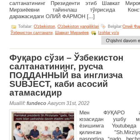
салтанатининг Президенти этиб Шавкат Миро
Мирзиёевни тайинлаш тўғрисида Конст
даражасидаги ОЛИЙ ФАРМОН [...]
Toifalar:
O'zbekiston
,
O'zbekiston yangiliklari
Belgilar:
Олий Фа
Ўзбекистон салтанати
,
Шавкат Мирзиёев
Izohlar yo'q
O'qishni davom et
Фуқаро сўзи – Ўзбекистон
салтанатининг, русча
ПОДДАННЫЙ ва инглизча
SUBJECT, каби асосий
атамасидир
Muallif:
fundeco
Август 31st, 2022
Мен ФУҚАРО ат
юзасидан ушбу ма
ёзишимга Youtubeда
қилинган ”Sh.Mirziyo
pasportiga “gado, bech