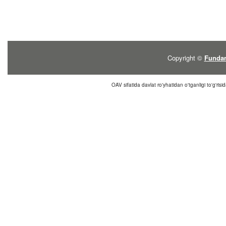
Copyright ©
Fundam
OAV sifatida davlat ro'yhatidan o'tganligi to'g'