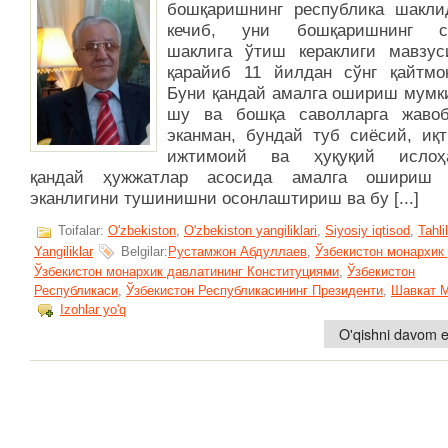
бошқаришнинг республика шакли
кечиб, уни бошқаришнинг са
шаклига ўтиш кераклиги мавзус
қарайиб 11 йилдан сўнг қайтмо
Буни қандай амалга ошириш мумк
шу ва бошқа саволларга жаво
эканман, бундай туб сиёсий, иқт
ижтимоий ва ҳуқуқий ислоҳа
қандай ҳужжатлар асосида амалга ошириш 
эканлигини тушинишни осонлаштириш ва бу [...]
Toifalar:
O'zbekiston
,
O'zbekiston yangiliklari
,
Siyosiy iqtisod
,
Tahlil
Yangiliklar
Belgilar:
Рустамжон Абдуллаев
,
Ўзбекистон монархик
Ўзбекистон монархик давлатининг Конституциями
,
Ўзбекистон
Республикаси
,
Ўзбекистон Республикасининг Президенти
,
Шавкат 
Izohlar yo'q
O'qishni davom et