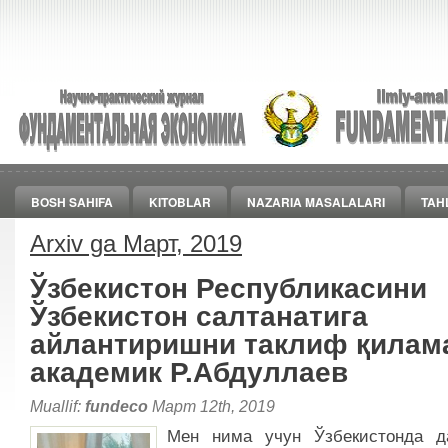
BOSH SAHIFA
KITOBLAR
NAZARIA MASALALARI
TAH
Arxiv ga Март, 2019
Ўзбекистон Республикасини
Ўзбекистон салтанатига
айлантиришни таклиф қилам
академик Р.Абдуллаев
Muallif:
fundeco
Март 12th, 2019
Мен нима учун Ўзбекистонда д