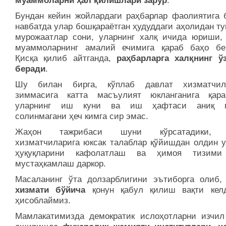
муаммоларни ҳал қилишлари зарур
.
Бундан кейин жойлардаги раҳбарлар фаолиятига 
навбатда улар бош­қараётган ҳудуддаги аҳолидан т
мурожаатлар сони, уларнинг халқ ичида юриши,
муаммоларнинг амалий ечимига қараб баҳо бе
Қисқа қилиб айтганда,
раҳбарларга халқнинг ў
беради
.
Шу билан бирга, кўплаб давлат хизматчила
зиммасига катта масъулият юкланганига қара
уларнинг иш куни ва иш ҳафтаси аниқ м
солинмагани ҳеч кимга сир эмас.
Жаҳон тажрибаси шуни кўрсатадики, 
хизматчиларига юксак талаблар қўйишдан олдин у
ҳуқуқларини кафолатлаш ва ҳимоя тизими
мустаҳкамлаш даркор.
Масаланинг ўта долзарблигини эътиборга олиб
хизмати бўйича
қонун қабул қилиш вақти кел
ҳисоблаймиз.
Мамлакатимизда демократик ислоҳотларни изчил