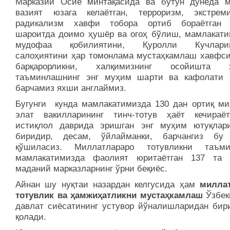
Марказий Осиё минтақасида ва бутун дунёда м
вазият юзага келаётган, терроризм, экстре
радикализм хавфи тобора ортиб бораётган 
шароитда доимо ҳушёр ва огоҳ бўлиш, мамлакати
мудофаа қобилиятини, Қуролли Кучларим
салоҳиятини ҳар томонлама мустаҳкамлаш хавфси
барқарорликни, халқимизнинг осойишта ҳ
таъминлашнинг энг муҳим шарти ва кафолати 
барчамиз яхши англаймиз.
Бугунги кунда мамлакатимизда 130 дан ортиқ ми
элат вакилларининг тинч-тотув ҳаёт кечираё
истиқлол даврида эришган энг муҳим ютуқлар
биридир, десам, ўйлайманки, барчангиз бу
қўшиласиз. Миллатлараро тотувликни таъми
мамлакатимизда фаолият юритаётган 137 та
маданий марказларнинг ўрни беқиёс.
Айнан шу нуқтаи назардан келгусида ҳам
милла
тотувлик ва ҳамжиҳатликни мустаҳкамлаш
Ўзбек
давлат сиёсатининг устувор йўналишларидан бир
қолади.