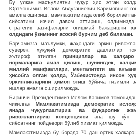
Бу улкан масъулиятни чуқур ҳис этган ҳолд
Юртбошимиз Ислом Абдуғаниевич Каримовнинг ғо
амалга ошириш, мамлакатимизда олиб борилаётган
сиёсатини изчил давом эттириш, олдимизда
стратегик вазифаларни оғишмай бажаришни
х
олдидаги ўзимнинг асосий бурчим деб биламан.
Барчамизга маълумки, жаҳондаги эркин ривожлан
суверен, ҳуқуқий демок­ратик давлатлар то
эътироф этилган
принциплар ва халқаро
нормаларига амал қилиш, шунингдек, халқи
миллий манфаатлари, менталитети ва анъан
ҳисобга олган ҳолда, Ўзбекистонда инсон ҳ
эркинликларини ҳимоя этиш
бўйича тизимли в
ишлар амалга оширилмоқда.
Биринчи Президентимиз Ислом Каримов томонида
чиқилган
Мамлакатимизда демократик ислоҳ
янада чуқурлаштириш ва фуқаролик жам
ривожлантириш концепцияси
ана шу кўп қ
сиёсатнинг пойдевори бўлиб хизмат қилмоқда.
Мамлакатимизда бу борада 70 дан ортиқ халқаро 