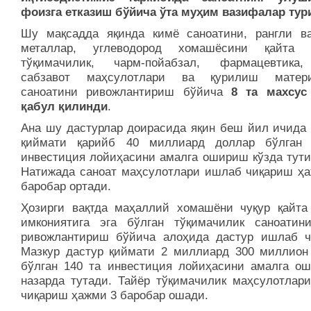
фоизга етказиш бўйича ўта муҳим вазифалар тур
Шу мақсадда яқинда кимё саноатини, рангли в
металлар, углеводород хомашёсини қайта 
тўқимачилик, чарм-пойабзал, фармацевтика
сабзавот маҳсулотлари ва қурилиш матери
саноатини ривожлантириш бўйича
8 та махсус
қабул қилинди
.
Ана шу дастурлар доирасида яқин беш йил ичида
қиймати қарийб 40 миллиард доллар бўлган
инвестиция лойиҳасини амалга ошириш кўзда тути
Натижада саноат маҳсулотлари ишлаб чиқариш ҳа
баробар ортади.
Ҳозирги вақтда маҳаллий хомашёни чуқур қайт
имкониятига эга бўлган тўқимачилик саноатин
ривожлантириш бўйича алоҳида дастур ишлаб ч
Мазкур дастур қиймати 2 миллиард 300 миллион
бўлган 140 та инвестиция лойиҳасини амалга о
назарда тутади. Тайёр тўқимачилик маҳсулотлар
чиқариш ҳажми 3 баробар ошади.