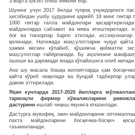
3 марта ҳосил олиш имкони бор.
Шунинг учун 2017 йилда тупроқ унумдорлиги пас
ҳисобидан ушбу ҳудуднинг қарийб 18 минг гектар 
1000 гектар ғалла майдонлари қисқартирилад
майдонларда сабзавот ва мева етиштирилади, и
боғ ва токзорлар барпо этилади, иссиқхоналар
қилинади. Натижада маҳсулотларни чуқур қайт
ҳажми кескин кўпайиб, қўшимча қийматли экс
маҳсулотлар тайёрланади. Бу аҳолининг манфаат
ошиши ва даромади янада кўпайишига олиб келади
Ана шу масала бошқа вилоятларда ҳам босқичма
қайта кўриб чиқилади ва бундай тадбирлар ула
давом эттирилади.
Яқин кунларда 2017-2020 йилларга мўлжаллан
тармоқли фермер хўжаликларини ривожла
дастурини
ишлаб чиқиш якунига етказилади.
Дастурга мувофиқ, экин майдонларини оптималла
пахта майдонларини босқичма-босқич қисқа
таъминланади.