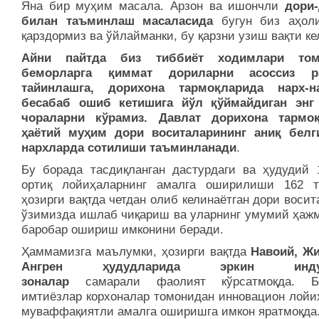
Яна бир муҳим масала. Арзон ва ишончли
дори
билан таъминлаш масаласида
бугун биз аҳол
қарздормиз ва ўйлайманки, бу қарзни узиш вақти ке
Айни пайтда биз тиббиёт ходимлари том
беморларга қиммат дориларни асоссиз р
тайинлашга, дорихона тармоқларида нарх-н
бесабаб ошиб кетишига йўл қўймайдиган энг
чораларни кўрамиз. Давлат дорихона тармо
ҳаётий муҳим дори воситаларининг аниқ белг
нархларда сотилиши таъминланади
.
Бу борада тасдиқланган дастурдаги ва ҳудудий 
ортиқ лойиҳаларнинг амалга оширилиши 162 т
ҳозирги вақтда четдан олиб келинаётган дори воси
ўзимизда ишлаб чиқариш ва уларнинг умумий ҳажм
баробар ошириш имконини беради.
Ҳаммамизга маълумки, ҳозирги вақтда
Навоий, Жи
Ангрен ҳудудларида эркин индус
зоналар
самарали фаолият кўрсатмоқда. Бе
имтиёзлар корхоналар томонидан инновацион лойи
муваффақиятли амалга оширишга имкон яратмоқда