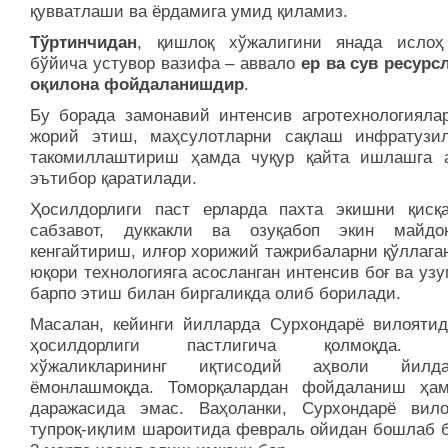
қувватлаши ва ёрдамига умид қиламиз.
Тўртинчидан
, қишлоқ хўжалигини янада исло
бўйича устувор вазифа – аввало
ер ва сув ресурс
оқилона фойдаланишдир
.
Бу борада замонавий интенсив агротехнологиялар
жорий этиш, маҳсулотларни сақлаш инфратузи
такомиллаштириш ҳамда чуқур қайта ишлашга 
эътибор қаратилади.
Ҳосилдорлиги паст ерларда пахта экишни қисқ
сабзавот, дуккакли ва озуқабоп экин майдо
кенгайтириш, илғор хорижий тажрибаларни қўллага
юқори технологияга асосланган интенсив боғ ва уз
барпо этиш билан биргаликда олиб борилади.
Масалан, кейинги йилларда Сурхондарё вилоятид
ҳосилдорлиги пастлигича қолмоқда. 
хўжаликларининг иқтисодий аҳволи йилдан
ёмонлашмоқда. Томорқалардан фойдаланиш ҳа
даражасида эмас. Ваҳоланки, Сурхондарё вило
тупроқ-иқлим шароитида февраль ойидан бошлаб 