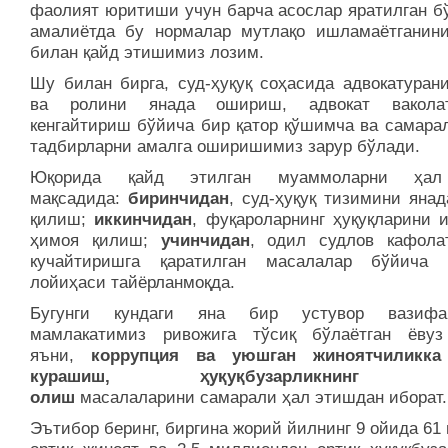
фаолият юритиши учун барча асослар яратилган бў
амалиётда бу нормалар мутлақо ишламаётганин
билан қайд этишимиз лозим.
Шу билан бирга, суд-ҳуқуқ соҳасида адвокатурани
ва ролини янада ошириш, адвокат ваколат
кенгайтириш бўйича бир қатор қўшимча ва самарал
тадбирларни амалга оширишимиз зарур бўлади.
Юқорида қайд этилган муаммоларни ҳа
мақсадида:
биринчидан
, суд-ҳуқуқ тизимини яна
қилиш;
иккинчидан
, фуқароларнинг ҳуқуқларини 
ҳимоя қилиш;
учинчидан
, одил судлов кафола
кучайтиришга қаратилган масалалар бўйича
лойиҳаси тайёрланмоқда.
Бугунги кундаги яна бир устувор вазиф
мамлакатимиз ривожига тўсиқ бўлаётган ёвуз
яъни,
коррупция ва уюшган жиноятчиликка
курашиш, ҳуқуқ­бузарликнинг о
олиш
масалаларини самарали ҳал этишдан иборат.
Эътибор беринг, биргина жорий йилнинг 9 ойида 61