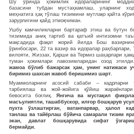
Шу ўринда ҳокимлик идораларининг моддий-
базасини тубдан мустаҳкамлаш, уларнинг хо
меҳнатига ҳақ тўлаш тизимини мутлақо қайта кўри
зарурлигини қайд этмоқчиман.
Ушбу камчиликларни бартараф этиш ва бутун б
тизимида аниқ тартиб ва қатъий интизомни та
мақсадида фақат жорий йилда Бош вазирнин
ўринбосари, 22 та вазир ва идоралар раҳбарлари,
вилояти, Жиззах, Қарши ва Термиз шаҳарлари ҳамд
туман ҳокимлари лавозимларидан озод этилд
жамоа бўлиб бажарсак ҳам, унинг натижаси у
биримиз шахсан жавоб беришимиз шарт
.
Муаммоларнинг асосий сабаби – кадрларни 
тарбиялаш ва жой-жойига қўйиш жараёнлари
бевосита боғлиқ.
Янгича ва мустақил фикрла
масъулиятли, ташаббускор, илғор бошқарув усу
пухта ўзлаштирган, ватанпарвар, ҳалол ка
танлаш ва тайёрлаш бўйича самарали тизим яр
экан, давлат бошқарувида сифат ўзгар
бермайди.