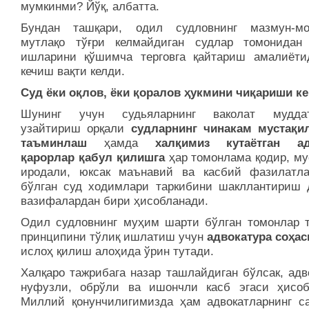
мумкинми? Йўқ, албатта.
Бундан ташқари, одил судловнинг мазмун-мо
мутлақо тўғри келмайдиган судлар томонидан
ишларини қўшимча терговга қайтариш амалиёти
кечиш вақти келди.
Суд ёки оқлов, ёки қоралов ҳукмини чиқариши ке
Шунинг учун судьяларнинг ваколат муддат
узайтириш орқали
судларнинг чинакам мустақи
таъминлаш
ҳамда
халқимиз кутаётган ад
қарорлар қабул қилишга
ҳар томонлама қодир, му
иродали, юксак маънавий ва касбий фазилатла
бўлган суд ходимлари таркибини шакллантириш 
вазифалардан бири ҳисобланади.
Одил судловнинг муҳим шарти бўлган томонлар т
принципини тўлиқ ишлатиш учун
адвокатура соҳас
ислоҳ қилиш алоҳида ўрин тутади.
Халқаро тажрибага назар ташлайдиган бўлсак, адв
нуфузли, обрўли ва ишончли касб эгаси ҳисоб
Миллий қонунчилигимизда ҳам адвокатларнинг с