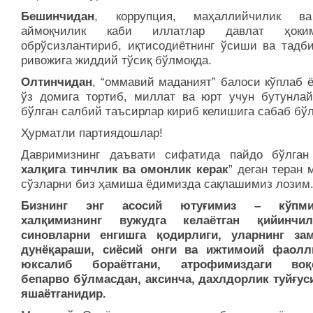
Бешинчидан
, коррупция, маҳаллийчилик ва
аймоқчилик каби иллатлар давлат ҳоким
обрўсизлантириб, иқтисодиётнинг ўсиши ва тадби
ривожига жиддий тўсиқ бўлмоқда.
Олтинчидан
, “оммавий маданият” балоси кўплаб 
ўз домига тортиб, миллат ва юрт учун бутунлай
бўлган салбий таъсирлар кириб келишига сабаб бў
Ҳурматли партиядошлар!
Давримизнинг даъвати сифатида пайдо бўлган
халқига тинчлик ва омонлик керак
” деган теран
сўзларни биз ҳамиша ёдимизда сақлашимиз лозим
Бизнинг энг асосий ютуғимиз – кўпми
халқимизнинг вужудга келаётган қийинчи
синовларни енгишга қодирлиги, уларнинг за
дунёқараши, сиёсий онги ва ижтимоий фаолл
юксалиб бораётгани, атрофимиздаги воқе
бепарво бўлмасдан, аксинча, дахлдорлик туйғус
яшаётганидир.