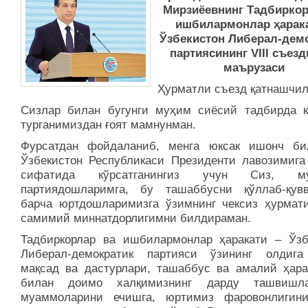
Мирзиёевнинг Тадбиркор
ишбилармонлар ҳарака
Ўзбекистон Либерал-дем
партиясининг VIII съез
маърузаси
Ҳурматли съезд қатнашчил
Сизлар билан бугунги муҳим сиёсий тадбирда 
турганимиздан ғоят мамнунман.
Фурсатдан фойдаланиб, менга юксак ишонч би
Ўзбекистон Республикаси Президенти лавозимига
сифатида кўрсатганингиз учун Сиз, му
партиядошларимга, бу ташаббусни қўллаб-қувв
барча юртдошларимизга ўзимнинг чексиз ҳурмат
самимий миннатдорлигимни билдираман.
Тадбиркорлар ва ишбилармонлар ҳаракати – Ўзб
Либерал-демократик партияси ўзининг олдига
мақсад ва дастурлари, ташаббус ва амалий ҳара
билан доимо халқимизнинг дарду ташвишл
муаммоларини ечишга, юртимиз фаровонлигин