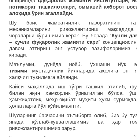
оширишда
фуқаролик жамияти институтлари, н
нотижорат ташкилотлари, оммавий ахборот вос
алоҳида ўрин эгаллайди
.
Шу боис жамоатчилик назоратининг таъ
механизмларини ривожлантириш мақсадида
чораларни кўришимиз керак. Бу борада “
Кучли да
– кучли фуқаролик жамияти сари
” концепциясин
давом эттириш энг устувор вазифаларимиз қ
киради.
Маълумки, дунёда ноёб, ўхшаши йўқ
тизими
мустақиллик йилларида аҳолига энг 
халқчил тузилмага айланди.
Қайси маҳаллада иш тўғри ташкил этилиб, фу
билан яқин ҳамкорлик ўрнатилган бўлса, ў
ҳамжиҳатлик, меҳр-оқибат муҳити ҳукм сурмоқда
ҳолатларга йўл қўйилмаяпти.
Шуларнинг барчасини эътиборга олиб, биз бу ту
янада қўллаб-қувватлашимиз ва ҳар том
ривожлантиришимиз зарур.