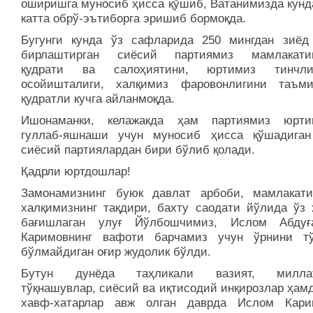
оширишга муносиб ҳисса қўшиб, Ватанимизда кунда
катта обрў-эътиборга эришиб бормоқда.
Бугунги кунда ўз сафларида 250 мингдан зиёд
бирлаштирган сиёсий партиямиз мамлакатим
қудрати ва салоҳиятини, юртимиз тинчл
осойишталиги, халқимиз фаровонлигини таъм
қудратли кучга айланмоқда.
Ишонаманки, келажакда ҳам партиямиз юрти
гуллаб-яшнаши учун муносиб ҳисса қўшадиган
сиёсий партиялардан бири бўлиб қолади.
Қадрли юртдошлар!
Замонамизнинг буюк давлат арбоби, мамлакат
халқимизнинг тақдири, бахту саодати йўлида ўз 
бағишлаган улуғ Йўлбошчимиз, Ислом Абдуғ
Каримовнинг вафоти барчамиз учун ўрнини т
бўлмайдиган оғир жудолик бўлди.
Бутун дунёда таҳликали вазият, миллат
тўқнашувлар, сиёсий ва иқтисодий инқирозлар ҳам
хавф-хатарлар авж олган даврда Ислом Кари