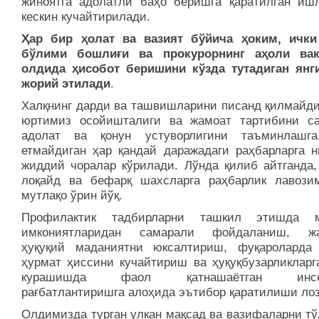
жиноятга адолатли баҳо беришга қаратилган иш
кескин кучайтирилади.
Ҳар бир ҳолат ва вазият бўйича ҳоким, ичк
бўлими бошлиғи ва прокурорнинг аҳоли вак
олдида ҳисобот беришини кўзда тутадиган янг
жорий этилади
.
Халқнинг дарди ва ташвишларини писанд қилмайдиг
юртимиз осойишталиги ва жамоат тартибини са
адолат ва қонун устуворлигини таъминлашг
етмайдиган ҳар қандай даражадаги раҳбарларга н
жиддий чоралар кўрилади. Лўнда қилиб айтганда,
лоқайд ва бефарқ шахсларга раҳбарлик лавози
мутлақо ўрин йўқ.
Профилактик тадбирларни ташкил этишда м
имкониятларидан самарали фойдаланиш, жа
ҳуқуқий маданиятни юксалтириш, фуқароларда 
ҳурмат ҳиссини кучайтириш ва ҳуқуқбузарликларг
курашишда фаол қатнашаётган инсон
рағбатлантиришга алоҳида эътибор қаратилиши ло
Олдимизда турган улкан мақсад ва вазифаларни тў