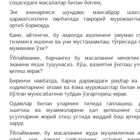
соҳасидаги масалалар билан боғлиқ.
Энг ачинарлиси шундаки, мансабдор шахсл
ҳаракатсизлиги оқибатида такрорий мурожаатл
ортиб бормоқда.
Қани, айтингчи, бу аҳволда аҳолининг умуман су
тизимига ишончи ва уни мустаҳкамлаш тўғрисида 
мумкинми ўзи?
Ўйлайманки, барчангиз бу масаланинг нечоғли
эканини яхши тушунасиз. Хўш, вазиятни ўнглаш уч
қилиш керак?
Биринчи навбатда, барча даражадаги раҳбар ва
ходимларнинг оғзаки ва ёзма мурожаатлар билан 
бўлган муносабатини тубдан ўзгартириш керак.
Одамлар билан уларнинг тилида гаплашиш, 
эшитиш ва муаммоларини ҳал қилишнинг са
усулларини жорий этиш устида жиддий бош қоти
зарур.
Ўйлайманки, бу масаланинг жуда муҳимлигини и
олиб, уни давлат сиёсатининг устувор ваз