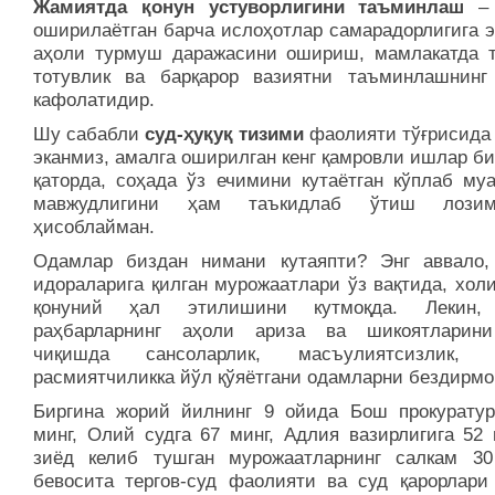
Жамиятда қонун устуворлигини таъминлаш
– 
оширилаётган барча ислоҳотлар самарадорлигига 
аҳоли турмуш даражасини ошириш, мамлакатда т
тотувлик ва барқарор вазиятни таъминлашнинг
кафолатидир.
Шу сабабли
суд-ҳуқуқ тизими
фаолияти тўғрисида 
эканмиз, амалга оширилган кенг қамровли ишлар б
қаторда, соҳада ўз ечимини кутаётган кўплаб му
мавжудлигини ҳам таъкидлаб ўтиш лози
ҳисоблайман.
Одамлар биздан нимани кутаяпти? Энг аввало,
идораларига қилган мурожаатлари ўз вақтида, хол
қонуний ҳал этилишини кутмоқда. Лекин,
раҳбарларнинг аҳоли ариза ва шикоятларин
чиқишда сансоларлик, масъулиятсизлик, о
расмиятчиликка йўл қўяётгани одамларни бездирмо
Биргина жорий йилнинг 9 ойида Бош прокуратур
минг, Олий судга 67 минг, Адлия вазирлигига 52 
зиёд келиб тушган мурожаатларнинг салкам 3
бевосита тергов-суд фаолияти ва суд қарорлари