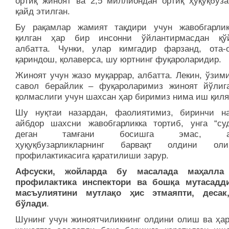
ортиқ жиноят ва 2,5 миллиондан ортиқ ҳуқуқбуза
қайд этилган.
Бу рақамлар жамият тақдири учун жавобгарли
қилган ҳар бир инсонни ўйлантирмасдан қў
албатта. Чунки, улар кимгадир фарзанд, ота-
қариндош, қолаверса, шу юртнинг фуқароларидир.
Жиноят учун жазо муқаррар, албатта. Лекин, ўзим
савол берайлик – фуқароларимиз жиноят йўлиг
қолмаслиги учун шахсан ҳар биримиз нима иш қил
Шу нуқтаи назардан, фаолиятимиз, биринчи на
айбдор шахсни жавобгарликка тортиб, унга “суд
деган тамғани босишга эмас, акс
ҳуқуқбузарликларнинг барвақт олдини о
профилактикасига қаратилиши зарур.
Афсуски, жойларда бу масалада маҳалла 
профилактика инспектори ва бошқа мутасадд
масъулиятини мутлақо ҳис этмаяпти, десак
бўлади
.
Шунинг учун жиноятчиликнинг олдини олиш ва ҳар