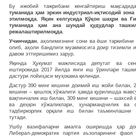
Бу ижобий тажрибани кенгайтириш мақсади
туманида ҳам эркин индустриал-иқтисодий зона
этилмоқда. Яқин келгусида Қўқон шаҳри ва Ғ
туманида ҳам ана шундай ҳудудлар ташки
режалаштирилмоқда
.
Учинчидан
, аҳолимизнинг сони ва ёши таркибини
олиб, аҳоли бандлиги муаммосига доир тизимли 
давом эттиришимиз зарур.
Яқинда Ҳукумат мажлисида депутат ва сена
иштирокида 2017 йилда янги иш ўринлари ташк
дастури лойиҳаси муҳокама қилинди.
Дастур 390 минг кишини доимий иш жойи билан, 2
кишини – қишлоқ хўжалиги ҳамда қурилишда мавс
вақтинчалик иш билан, 309 минг кишини – шахсий 
ва деҳқон хўжаликлари, ҳунармандчилик ва 
тадбиркорлик орқали иш билан таъминлашни 
тутади.
Ушбу вазифаларни амалга оширишда ҳар дои
Либерал-демократик партия аъзоларининг фаол 