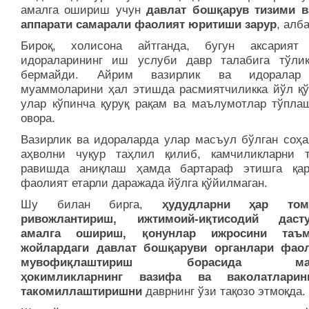
амалга ошириш учун
давлат бошқарув тизими в
аппарати самарали фаолият юритиши зарур
, алба
Бироқ, холисона айтганда, бугун аксарият
идораларининг иш услуби давр талабига тўли
бермайди. Айрим вазирлик ва идоралар
муаммоларини ҳал этишда расмиятчиликка йўл қў
улар кўпинча қуруқ рақам ва маълумотлар тўпла
овора.
Вазирлик ва идораларда улар масъул бўлган соҳа
аҳволни чуқур таҳлил қилиб, камчиликларни 
равишда аниқлаш ҳамда бартараф этишга қар
фаолият етарли даражада йўлга қўйилмаган.
Шу билан бирга,
ҳудудларни ҳар том
ривожлантириш, ижтимоий-иқтисодий дасту
амалга ошириш, қонунлар ижросини таъм
жойлардаги давлат бошқаруви органлари фао
мувофиқлаштириш борасида маҳ
ҳокимликларнинг вазифа ва ваколатлари
такомиллаштиришни
даврнинг ўзи тақозо этмоқда.