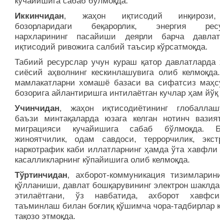
кучайишига сабаб бўлмоқда.
Иккинчидан
, жаҳон иқтисодий инқирози
бозорларидаги беқарорлик, энергия ресу
нархларининг пасайиши деярли барча давлат
иқтисодий ривожига салбий таъсир кўрсатмоқда.
Табиий ресурслар учун кураш қатор давлатларда 
сиёсий аҳволнинг кескинлашувига олиб келмоқда
мамлакатларни хомашё базаси ва сифатсиз маҳс
бозорига айлантиришга интилаётган кучлар ҳам йўқ
Учинчидан
, жаҳон иқтисодиётининг глобалла
баъзи минтақаларда юзага келган нотинч вазия
миграцияси кучайишига сабаб бўлмоқда. 
жиноятчилик, одам савдоси, террорчилик, экст
наркотрафик каби иллатларнинг ҳамда ўта хавфли
касалликларнинг кўпайишига олиб келмоқда.
Тўртинчидан
, ахборот-коммуникация тизимларини
қўлланиши, давлат бошқарувининг электрон шаклда
этилаётгани, ўз навбатида, ахборот хавфси
таъминлаш билан боғлиқ қўшимча чора-тадбирлар 
тақозо этмоқда.