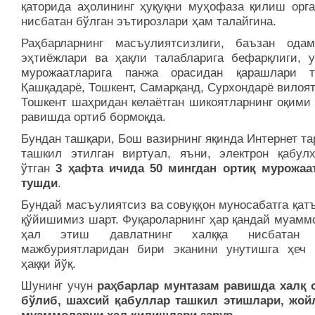
қаторида аҳолининг ҳуқуқни муҳофаза қилиш орга
нисбатан бўлган эътирозлари ҳам талайгина.
Раҳбарларнинг масъулиятсизлиги, баъзан одам
эҳтиёжлари ва ҳақли талабларига бефарқлиги, у
мурожаатларига панжа орасидан қарашлари 
Қашқадарё, Тошкент, Самарқанд, Сурхондарё вилоя
Тошкент шаҳридан келаётган шикоятларнинг оқими
равишда ортиб бормоқда.
Бундан ташқари, Бош вазирнинг яқинда Интернет т
ташкил этилган виртуал, яъни, электрон қабулх
ўтган
3 ҳафта ичида 50 мингдан ортиқ мурожаа
тушди
.
Бундай масъулиятсиз ва совуққон муносабатга қат
қўйишимиз шарт. Фуқароларнинг ҳар қандай муамм
ҳал этиш давлатнинг халққа нисбатан 
мажбуриятларидан бири эканини унутишга ҳеч 
ҳаққи йўқ.
Шунинг учун
раҳбарлар мунтазам равишда халқ 
бўлиб, шахсий қабуллар ташкил этишлари, жой