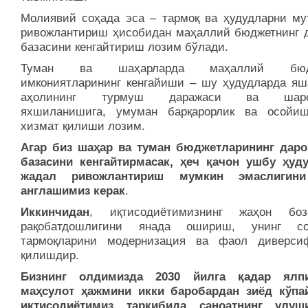
Молиявий соҳада эса – тармоқ ва ҳудудларни му
ривожлантириш ҳисобидан маҳаллий бюджетнинг 
базасини кенгайтириш лозим бўлади.
Туман ва шаҳарларда маҳаллий бюдж
имкониятларининг кенгайиши – шу ҳудудларда яш
аҳолининг турмуш даражаси ва шаро
яхшиланишига, умуман барқарорлик ва осо­йиш
хизмат қилиши лозим.
Агар биз шаҳар ва туман бюджетларининг дар
базасини кенгайтирмасак, ҳеч қачон ушбу ҳуд
жадал ривожлантириш мумкин эмаслигин
англашимиз керак
.
Иккинчидан
, иқтисодиётимизнинг жа­ҳон боз
рақобатдошлигини янада ошириш, унинг с
тармоқларини модернизация ва фаол диверси
қилишдир.
Бизнинг олдимизда 2030 йилга қадар ялп
маҳсулот ҳажмини икки баробардан зиёд кўпа
иқтисодиётимиз таркибида саноатнинг улуш