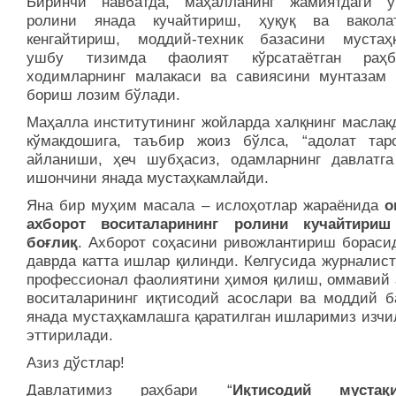
Биринчи навбатда, маҳалланинг жамиятдаги 
ролини янада кучайтириш, ҳуқуқ ва вакола
кенгайтириш, моддий-техник базасини мустаҳ
ушбу тизимда фаолият кўрсатаётган раҳ
ходимларнинг малакаси ва савиясини мунтазам
бориш лозим бўлади.
Маҳалла институтининг жойларда халқнинг маслак
кўмакдошига, таъбир жоиз бўлса, “адолат таро
айланиши, ҳеч шубҳасиз, одамларнинг давлатга
ишончини янада мустаҳкамлайди.
Яна бир муҳим масала – ислоҳотлар жараёнида
о
ахборот воситаларининг ролини кучайтириш
боғлиқ
. Ахборот соҳасини ривожлантириш борасид
даврда катта ишлар қилинди. Келгусида журналист
профессионал фаолиятини ҳимоя қилиш, оммавий 
воситаларининг иқтисодий асослари ва моддий б
янада мустаҳкамлашга қаратилган ишларимиз изчи
эттирилади.
Азиз дўстлар!
Давлатимиз раҳбари “
Иқтисодий мустақи