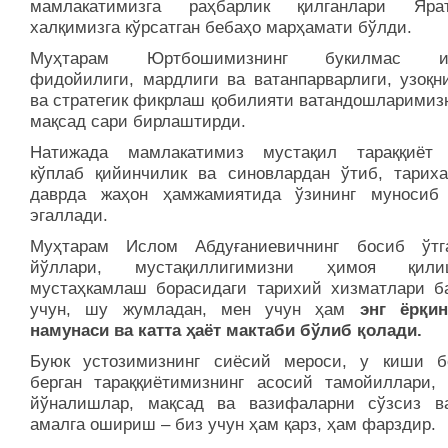
мамлакатимизга раҳбарлик қилганлари Ярат
халқимизга кўрсатган бебаҳо марҳамати бўлди.
Муҳтарам Юртбошимизнинг букилмас ир
фидойилиги, мардлиги ва ватанпарварлиги, узоқн
ва стратегик фикрлаш қобилияти ватандош­ларимиз
мақсад сари бирлаштирди.
Натижада мамлакатимиз мустақил тараққиёт
кўплаб қийинчилик ва синовлардан ўтиб, тариха
даврда жаҳон ҳамжамиятида ўзининг муносиб
эгаллади.
Муҳтарам Ислом Абдуғаниевичнинг босиб ўт
йўллари, мустақиллигимизни ҳимоя қи
мустаҳкамлаш борасидаги тарихий хизматлари б
учун, шу жумладан, мен учун ҳам
энг ёрқи
намунаси ва катта ҳаёт мактаби бўлиб қолади.
Буюк устозимизнинг сиёсий мероси, у киши б
берган тараққиётимизнинг асосий тамойиллари, 
йўналишлар, мақсад ва вазифаларни сўзсиз в
амалга ошириш – биз учун ҳам қарз, ҳам фарздир.