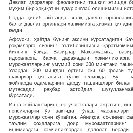
Давлат идоралари фаолиятини ташкил этишда б
муҳим бир ҳақиқатни чуқур англаб олишимизни ист
Содда қилиб айтганда, халқ давлат органлариг
балки давлат органлари халқимизга хизмат қилади
келди.
Афсуски, ҳаётда бунинг аксини кўрсатадиган ба
рақамларга сизнинг эътиборингизни қаратмоқчи
йилнинг ўзида Вазирлар Маҳкамасига, вази
идораларга, барча даражадаги ҳокимликларга
мурожаатларнинг умумий сони 338 мингтани ташки
Улардан 200 мингдан ортиғи ёки 60 фоизи т
шаҳарлар ҳиссасига тўғри келмоқда. Бу ра
жойларда одамларнинг дарду ташвишлари билан 
мутасадди раҳбар астойдил шуғулланмаёт
кўрсатади.
Ишга жойлаштириш, ер участкалари ажратиш, иш 
пенсияларни ўз вақтида тўлаш масалалари 
мурожаатлар сони кўпайган. Айниқса, соғлиқни са
таълим соҳаларига доир мурожаатларнинг о
ишимиздаги камчиликлардан далолат беради