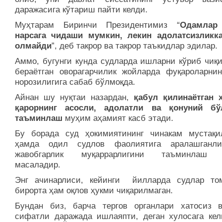
даражасига кўтариш пайти келди.
Муҳтарам Биринчи Президентимиз “
Одамлар
нарсага чидаши мумкин, лекин адолатсизликк
олмайди
”, деб такрор ва такрор таъкидлар эдилар.
Аммо, бугунги кунда судларда ишларни кўриб чиқ
бераётган оворагарчилик жойларда фуқароларнин
норозилигига сабаб бўлмоқда.
Айнан шу нуқтаи назардан,
қабул қилинаётган 
қарорнинг асосли, адолатли ва қонуний бў
таъминлаш
муҳим аҳамият касб этади.
Бу борада суд ҳокимиятининг чинакам мустақи
ҳамда одил судлов фаолиятига аралашганли
жавобгарлик муқаррарлигини таъминлаш 
масаладир.
Энг ачинарлиси, кейинги йилларда судлар то
бирорта ҳам оқлов ҳукми чиқарилмаган.
Бундан биз, барча тергов органлари хатосиз 
сифатли даражада ишлаяпти, деган хулосага ке