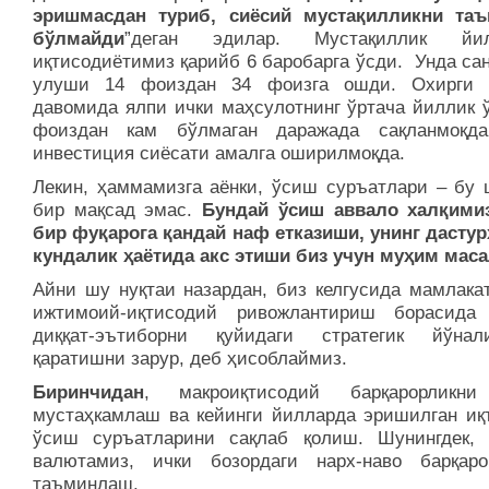
эришмасдан туриб, сиёсий мустақилликни та
бўлмайди
”деган эдилар. Мустақиллик йил
иқтисодиётимиз қарийб 6 баробарга ўсди. Унда са
улуши 14 фоиздан 34 фоизга ошди. Охирги 
давомида ялпи ички маҳсулотнинг ўртача йиллик 
фоиздан кам бўлмаган даражада сақланмоқд
инвестиция сиёсати амалга оширилмоқда.
Лекин, ҳаммамизга аёнки, ўсиш суръатлари – бу 
бир мақсад эмас.
Бундай ўсиш аввало халқимиз
бир фуқарога қандай наф етказиши, унинг дастур
кундалик ҳаётида акс этиши биз учун муҳим мас
Айни шу нуқтаи назардан, биз келгусида мамлака
ижтимоий-иқтисодий ривожлантириш борасида
диққат-эътиборни қуйидаги стратегик йўнал
қаратишни зарур, деб ҳисоблаймиз.
Биринчидан
, макроиқтисодий барқарорликни
мустаҳкамлаш ва кейинги йилларда эришилган иқ
ўсиш суръатларини сақлаб қолиш. Шунингдек,
валютамиз, ички бозордаги нарх-наво барқаро
таъминлаш.