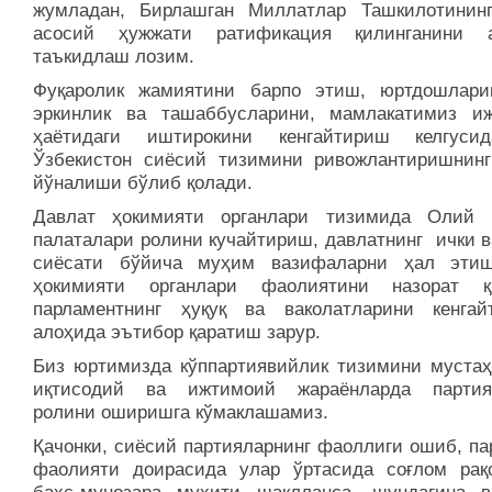
жумладан, Бирлашган Миллатлар Ташкилотинин
асосий ҳужжати ратификация қилинганини а
таъкидлаш лозим.
Фуқаролик жамиятини барпо этиш, юртдошлари
эркинлик ва ташаббусларини, мамлакатимиз и
ҳаётидаги иштирокини кенгайтириш келгуси
Ўзбекистон сиёсий тизимини ривожлантиришнин
йўналиши бўлиб қолади.
Давлат ҳокимияти органлари тизимида Олий
палаталари ролини кучайтириш, давлатнинг ички в
сиёсати бўйича муҳим вазифаларни ҳал эти
ҳокимияти органлари фаолиятини назорат қ
парламентнинг ҳуқуқ ва ваколатларини кенгай
алоҳида эътибор қаратиш зарур.
Биз юртимизда кўппартиявийлик тизимини мустаҳ
иқтисодий ва ижтимоий жараёнларда партия
ролини оширишга кўмаклашамиз.
Қачонки, сиёсий партияларнинг фаоллиги ошиб, па
фаолияти доирасида улар ўртасида соғлом рақ