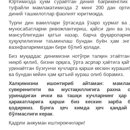
Юртимизда ҳукм сураётган диний бағрикенглик
туфайли мамлакатимизда 2 минг 200 дан орти
диний ташкилотлар фаолият юритмоқда.
Турли дин вакиллари ўртасида ўзаро ҳурмат ва 
муносабатларни ривожлантириш, қайси дин ва эъ
мансублигидан қатъи назар, барча фуқароларни
ҳуқуқлилигини таъминлаш бундан буён ҳам эн
вазифаларимиздан бири бўлиб қолади.
Биз муқаддас динимизни нотўғри талқин этаётган
ниқоб қилиб, бизни орқага, ўрта асрлар ҳаётига қа
уринаётган бузғунчи кучларга қарши кескин кураши
ва бундан кейин ҳам қатъий кураш олиб борамиз.
Халқимизни ишонтириб айтаман: мамлак
суверенитети ва мустақиллигига рахна с
уринадиган ички ва ташқи кучларнинг ҳар 
ҳаракатларига қарши биз кескин зарба б
қодирмиз. Бунга ҳеч кимда ҳеч қандай
бўлмаслиги керак
.
Қадрли анжуман иштирокчилари!