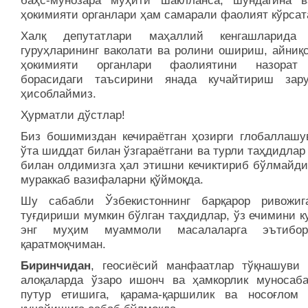
баҳс-мунозара муҳити шаклланса, шундагина в
ҳокимияти органлари ҳам самарали фаолият кўрсат
Халқ депутатлари маҳаллий кенгашларида 
гуруҳларининг ваколати ва ролини ошириш, айниқс
ҳокимияти органлари фаолиятини назорат
борасидаги таъсирини янада кучайтириш зар
ҳисоблаймиз.
Ҳурматли дўстлар!
Биз бошимиздан кечираётган ҳозирги глобаллашу
ўта шиддат билан ўзгараётгани ва турли таҳдидлар
билан олдимизга ҳал этишни кечиктириб бўлмайдиг
мураккаб вазифаларни қўймоқда.
Шу сабабли Ўзбекистоннинг барқарор ривожи
туғдириши мумкин бўлган таҳдидлар, ўз ечимини к
энг муҳим муаммоли масалаларга эътибори
қаратмоқчиман.
Биринчидан
, геосиёсий ман­фаатлар тўқнашуви 
алоқаларда ўзаро ишонч ва ҳамкорлик муносаба
путур етишига, қарама-қаршилик ва носоғлом 