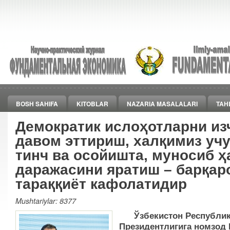
BOSH SAHIFA
KITOBLAR
NAZARIA MASALALARI
TAH
Демократик ислоҳотларни из
давом эттириш, халқимиз уч
тинч ва осойишта, муносиб ҳ
даражасини яратиш – барқар
тараққиёт кафолатидир
Mushtariylar: 8377
Ўзбекистон Республи
Президентлигига номзод