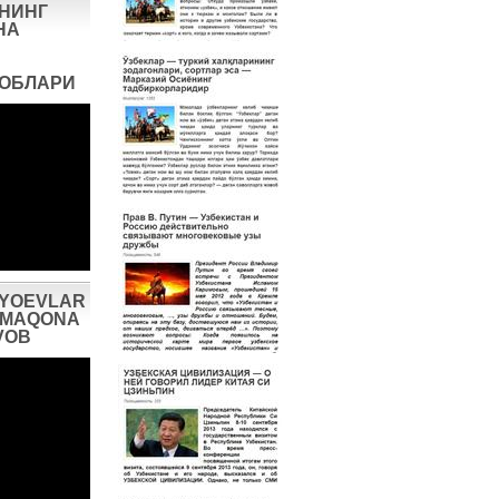
НИНГ
НА
ВОБЛАРИ
IYOEVLAR
AXMAQONA
VOB