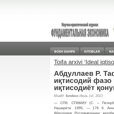
BOSH SAHIFA
KITOBLAR
NA
Toifa arxivi ‘
Ideal iqtis
Абдуллаев Р. Та
иқтисодий фазо
иқтисодиёт қону
Muallif:
fundeco
Июль 1st, 2013
― СПб: СПбМИУ (С. – Петербур
Наширёти. 1995, ― 176 б. Анно
Абдуллаев Рустамжоннинг китоб