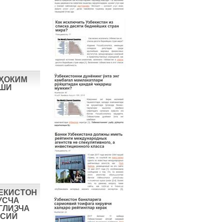
 ҲОКИМ
ИШИ
БЕКИСТОН
УСЧА
ГЛИЗЧА
ОСИЙ