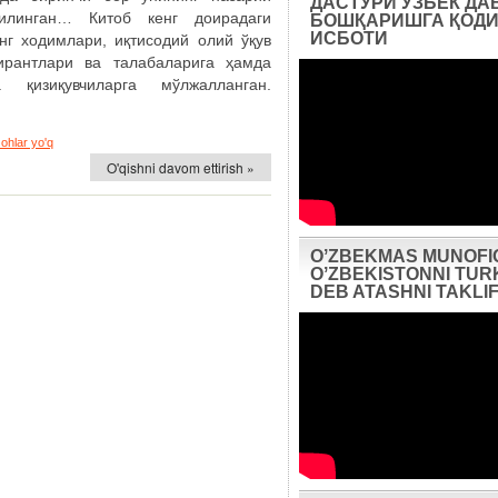
ДАСТУРИ ЎЗБЕК ДА
илинган… Китоб кенг доирадаги
БОШҚАРИШГА ҚОДИ
ИСБОТИ
нг ходимлари, иқтисодий олий ўқув
пирантлари ва талабаларига ҳамда
 қизиқувчиларга мўлжалланган.
zohlar yo'q
O'qishni davom ettirish »
OʼZBEKMAS MUNOFI
OʼZBEKISTONNI TUR
DEB ATASHNI TAKLIF