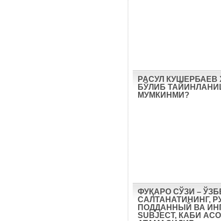
РАСУЛ КУШЕРБАЕВ
БЎЛИБ ТАЙИНЛАН
МУМКИНМИ?
ФУҚАРО СЎЗИ – ЎЗ
САЛТАНАТИНИНГ, Р
ПОДДАННЫЙ ВА ИН
SUBJECT, КАБИ АС