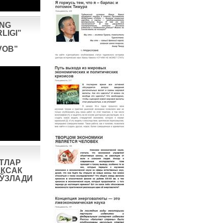
ING
LIGI”
VOB”
ТЛАР
КСАК
СЎЗЛАДИ