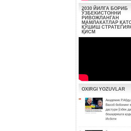
2030 ЙИЛГА БОРИБ
ЎЗБЕКИСТОННИ
РИВОЖЛАНГАН
МАМЛАКАТЛАР ҚАТ
ҚЎШИШ СТРАТЕГИЯС
ҚИСМ
OXIRGI YOZUVLAR
Академик Р.Абду
Вахоб бобонинг 
дастури ўзбек д
бошқаришга қоди
Исботи