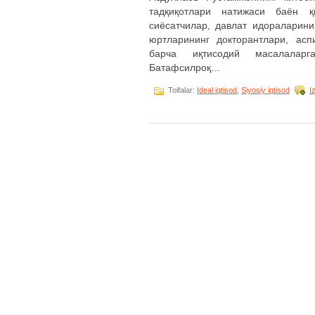
тадқиқотлари натижаси баён қ
сиёсатчилар, давлат идораларини
юртларининг докторантлари, ас
барча иқтисодий масалаларга
Батафсилроқ…
Toifalar:
Ideal iqtisod
,
Siyosiy iqtisod
I