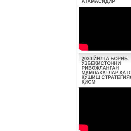
АТАМАСИДИР
2030 ЙИЛГА БОРИБ
ЎЗБЕКИСТОННИ
РИВОЖЛАНГАН
МАМЛАКАТЛАР ҚАТ
ҚЎШИШ СТРАТЕГИЯС
ҚИСМ