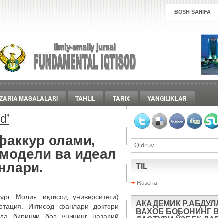
BOSH SAHIFA
ZARIA MASALALARI
TAHLIL
TARIX
YANGILIKLAR
od
’
факкур олами,
 модели ва идеал
нлари.
TIL
Ruscha
г Молия иқтисод университети)
АКАДЕМИК Р.АБДУЛ
тация. Иқтисод фанлари доктори
ВАХОБ БОБОНИНГ 
ида биринчи бор унининг назарий