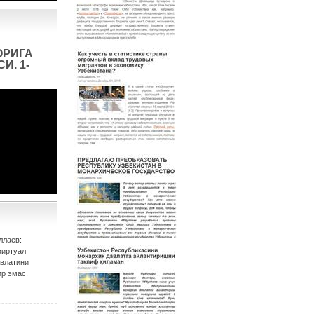
ОРИГА
И. 1-
ллаев:
виртуал
авлатини
р эмас.