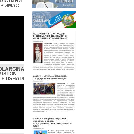
ВЛАТИНИ
Р ЭМАС.
QLARGINA
KISTON
 ETISHADI