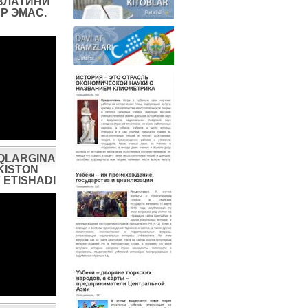
ВЛАТИНИ
Р ЭМАС.
QLARGINA
KISTON
 ETISHADI