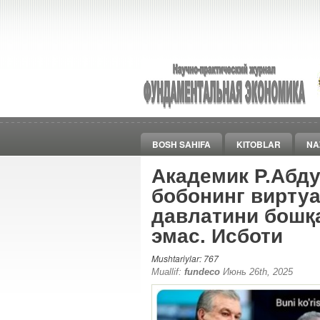
BOSH SAHIFA
KITOBLAR
NA
Академик Р.Абду
бобонинг виртуа
давлатини бошқ
эмас. Исботи
Mushtariylar: 767
Muallif:
fundeco
Июнь 26th, 2025