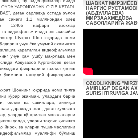
р эканман, бу видеофилмлар ичида
ШАВКАТ МИРЗИЁЕВ
R OYDA YAPONIYADAN O‘ZIB KETADI.
НАРГИС РУСТАМОВ
S”, деган сарлавҳа остида эълон
(АБДУЛЛАЕВА)
МИРЗААХМЕДОВА
ган санаги 1,1 миллиондан зиёд
САВОЛЛАРИГА ЖА
дан 12405 нафари изохлар
4 та видеофильм ичида энг асосийси
блоггер Шухрат Шон юқорида номи
тўлдириш учун ёки умумий ахамиятга
 қилишга қаратилган видеофильмлар
унинг учун ҳам ушбу мақолада мен
аслида Абдувахоб Кургонбоев деган
филмдаги фикрларини таҳлил қилиш
ги ўзимнинг танқидий фикрларимни
OZODLIKNING “MIRZ
AMIRLIGI” DEGAN 
ухрат Шоннинг юқорида номи тилга
SURISHTIRUVIGA JA
ни кўрар эканман, улардаги барча
ти, билим ва савиялара, айниқса
паст даражада экан, деган ҳулосага
лар, уларда кўтарилган масалаларни
илган ҳолда, уларни таҳлил қилишга
қо йироқ ва уларни тушинмаслигини
 видеофильмлар муаллифи бўлмиш