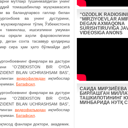
арни мутлақо тушинмайдиган унинг
ддий томашабинлар муҳокамасига
и ва баландпарвоз гаплар билан
“OZODLIK RADIOSIN
ургонбоев ва унинг дустурини,
“MIRZIYOEVLAR AMIR
DEGAN AXMAQONA
 муҳожирларини тўлиқ Ўзбекистонга
SURISHTIRUVIGA JA
н таминлаш, ишсизликни умуман
VIDEOSIGA ANONS
риш орқали аҳоли фаровонлигини
р, деган сохта тасаввур қолдириш
фикр сира ҳам ҳато бўлмайди деб
ургонбоевнинг фикрлари ва дастури
римни “O’ZBEKISTON BIR OYDA
EZIDENT BILAN UCHRASHSAM BAS”,
қилинган
видеофилмдан
иқтибослар
оқчиман.
Батафсил
.
САИДА МИРЗИЁЕВА
ургонбоевнинг фикрлари ва дустури
БИРЛАШГАН МИЛЛА
ТАШКИЛОТИНИНГ Ю
римни “O’ZBEKISTON BIR OYDA
МИНБАРИДА НУТҚ 
EZIDENT BILAN UCHRASHSAM BAS”,
илинган
видеофильмдан
иқтибослар
оқчиман.
Батафсил
.
қтисод фанлари доктори, академик.