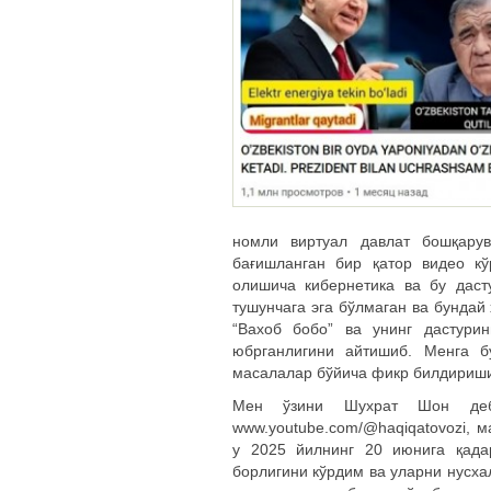
номли виртуал давлат бошқарув
бағишланган бир қатор видео кў
олишича кибернетика ва бу даст
тушунчага эга бўлмаган ва бундай
“Вахоб бобо” ва унинг дастури
юбрганлигини айтишиб. Менга б
масалалар бўйича фикр билдириш
Мен ўзини Шухрат Шон деб 
www.youtube.com/@haqiqatovozi, 
у 2025 йилнинг 20 июнига қада
борлигини кўрдим ва уларни нусха