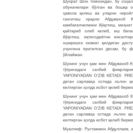
Шухрат Шон томонидан, бу соҳал
обуначилари бўлган ва бошқа о
ҳавола қилиш ва уларни чиройл
гангитиш орқали Абдувахоб К
камбағалчиликни йўқотиш, меҳнат
қайтариб олиб келиб, иш била
йўқотиш, иқтисодиётни юксалти
оширишга хизмат қилдиган дасту
учунгина яратилган десам, бу 
ўйлайман.
Шунинг учун ҳам мен Абдувахоб К
тўғрисидаги салбий фикрла
YAPONIYADAN O‘ZIB KETADI. PR
деган сарлавҳа остида эълон 
келтирган ҳолда исбот қилиб берм
Шунинг учун ҳам мен Абдувахоб К
тўғрисидаги салбий фикрла
YAPONIYADAN O‘ZIB KETADI. PR
деган сарлавҳа остида эълон қ
келтирган ҳолда исбот қилиб берм
Муаллиф: Рустамжон Абдуллаев, и