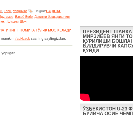
ri
,
Tahlil
,
Yangiliklar
Belgilar:
HAQIQAT
бдуллаев
,
Вахоб Бобо
,
Давлтни бошқаришнинг
лект
,
Шухрат Шон
ЛАТИНИНГ НОМИГА ТЎЛИҚ МОС КЕЛАДИ
ПРЕЗИДЕНТ ШАВКА
МИРЗИЁЕВ ЯНГИ Т
giz mumkin
trackback
sazning saytingizdan.
ҚУРИЛИШИ БОШЛА
БИЛДИРУВЧИ КАПС
ҚЎЙДИ
h yopilgan
ЎЗБЕКИСТОН U-23 
БЎЙИЧА ОСИЁ ЧЕМ