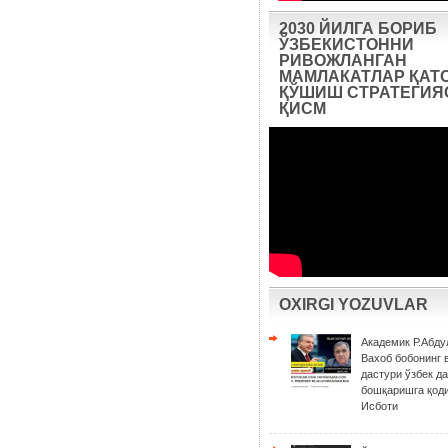
2030 ЙИЛГА БОРИБ
ЎЗБЕКИСТОННИ
РИВОЖЛАНГАН
МАМЛАКАТЛАР ҚАТ
ҚЎШИШ СТРАТЕГИЯС
ҚИСМ
OXIRGI YOZUVLAR
Академик Р.Абду
Вахоб бобонинг 
дастури ўзбек д
бошқаришга қоди
Исботи