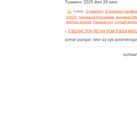
Тошкент, 2025 йил 26 июн
Toifalar:
O'zbekiston
,
O'zbekiston yangilikla
OVOZI
,
Абдувахоб Кургонбоев
,
академик Р.А
виртуал модели
,
Рақамли пул
,
Сунъий интел
«
ЎЗБЕКИСТОН ДЕГАН НОМ ЎЗБЕК МИЛ
Izohlar yopilgan, lekin siz eyb qoldirishin
Izohlas