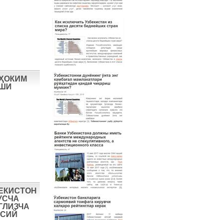
 ҲОКИМ
ИШИ
БЕКИСТОН
УСЧА
ГЛИЗЧА
ОСИЙ