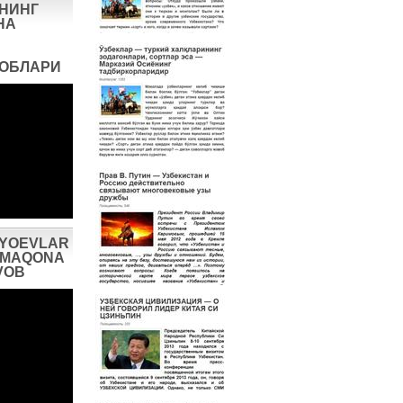
НИНГ
НА
ВОБЛАРИ
IYOEVLAR
AXMAQONA
VOB