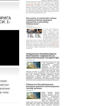
ОРИГА
И. 1-
ллаев:
виртуал
авлатини
р эмас.