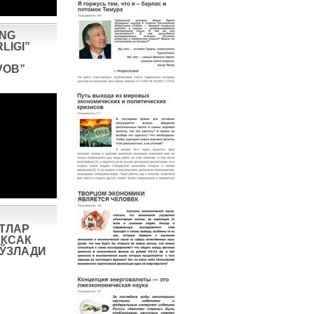
ING
LIGI”
VOB”
ТЛАР
КСАК
СЎЗЛАДИ