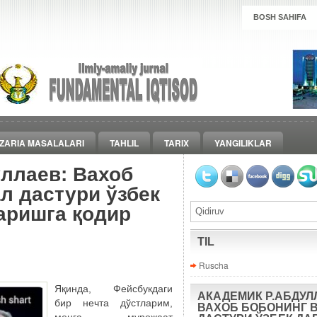
BOSH SAHIFA
ZARIA MASALALARI
TAHLIL
TARIX
YANGILIKLAR
ллаев: Вахоб
л дастури ўзбек
аришга қодир
TIL
Ruscha
Яқинда, Фейсбукдаги
АКАДЕМИК Р.АБДУЛ
бир нечта дўстларим,
ВАХОБ БОБОНИНГ 