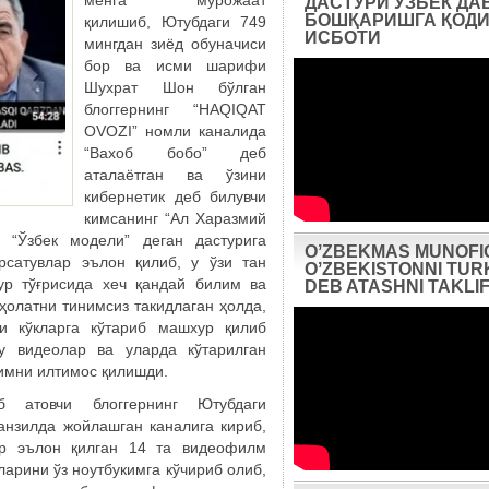
менга мурожаат
ДАСТУРИ ЎЗБЕК ДА
БОШҚАРИШГА ҚОДИ
қилишиб, Ютубдаги 749
ИСБОТИ
мингдан зиёд обуначиси
бор ва исми шарифи
Шухрат Шон бўлган
блоггернинг “HAQIQAT
OVOZI” номли каналида
“Вахоб бобо” деб
аталаётган ва ўзини
кибернетик деб билувчи
кимсанинг “Ал Харазмий
 “Ўзбек модели” деган дастурига
OʼZBEKMAS MUNOFI
рсатувлар эълон қилиб, у ўзи тан
OʼZBEKISTONNI TUR
ур тўғрисида хеч қандай билим ва
DEB ATASHNI TAKLIF
 ҳолатни тинимсиз такидлаган ҳолда,
ни кўкларга кўтариб машхур қилиб
у видеолар ва уларда кўтарилган
имни илтимос қилишди.
атовчи блоггернинг Ютубдаги
манзилда жойлашган каналига кириб,
р эълон қилган 14 та видеофилм
ларини ўз ноутбукимга кўчириб олиб,