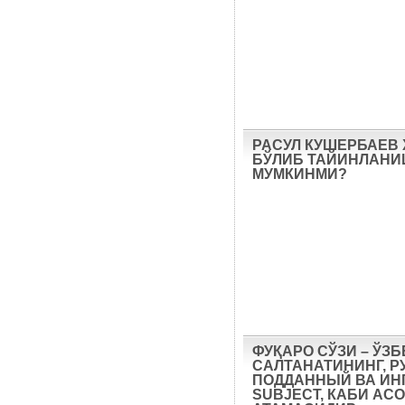
РАСУЛ КУШЕРБАЕВ
БЎЛИБ ТАЙИНЛАН
МУМКИНМИ?
ФУҚАРО СЎЗИ – ЎЗ
САЛТАНАТИНИНГ, Р
ПОДДАННЫЙ ВА ИН
SUBJECT, КАБИ АС