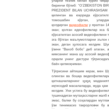
уларни тезлик билан кўриб чиқа
биринчи бўлиб: “O’ZBEKISTON BI
PREZIDENT BILAN UCHRASHSAM BA
қилинган ва юқорида кўрсатил
томошабин кўрган, улар
қолдирган
видеофилм
у яратган 1
экан; қолган идеофилмлар эса 
кўрсатилган асосий видеофилмни 
эга бўлган маълумотларни эълон
экан, деган ҳулосага келдим. Ш
ўзини “Вахоб бобо” деб атаган, 
кимсанинг мана шу асосий видео
орқали унинг дастури тўғрисида
баён қилмоқчиман.
Тўғрисини айтишим керак, мен Ш
олинган ва бошқа видеофилмлари
қатнашчиларнинг ҳуқуқ мадания
иқтисодий масалаларда, жуда ҳам 
келдим. Уни устига бу видеофилм
тушинадиган мутаҳассларни жалб қ
эмас, балки бу соҳалардан мутла
ўзи тинимасиз такрорловчи бу