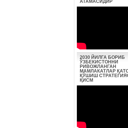
АТАМАСИДИР
2030 ЙИЛГА БОРИБ
ЎЗБЕКИСТОННИ
РИВОЖЛАНГАН
МАМЛАКАТЛАР ҚАТ
ҚЎШИШ СТРАТЕГИЯС
ҚИСМ