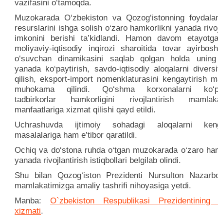
vazifasini o‘tamoqda.
Muzokarada O‘zbekiston va Qozog‘istonning foydala
resurslarini ishga solish o‘zaro hamkorlikni yanada rivoj
imkonini berishi ta’kidlandi. Hamon davom etayotg
moliyaviy-iqtisodiy inqirozi sharoitida tovar ayirbos
o‘suvchan dinamikasini saqlab qolgan holda uning
yanada ko‘paytirish, savdo-iqtisodiy aloqalarni diversi
qilish, eksport-import nomenklaturasini kengaytirish m
muhokama qilindi. Qo‘shma korxonalarni ko‘pay
tadbirkorlar hamkorligini rivojlantirish mamlaka
manfaatlariga xizmat qilishi qayd etildi.
Uchrashuvda ijtimoiy sohadagi aloqalarni kenga
masalalariga ham e’tibor qaratildi.
Ochiq va do‘stona ruhda o‘tgan muzokarada o‘zaro ham
yanada rivojlantirish istiqbollari belgilab olindi.
Shu bilan Qozog‘iston Prezidenti Nursulton Nazarb
mamlakatimizga amaliy tashrifi nihoyasiga yetdi.
Manba:
O`zbekiston Respublikasi Prezidentining
xizmati
.