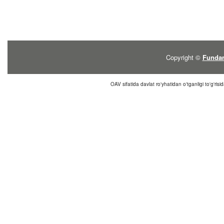
Copyright ©
Fundam
OAV sifatida davlat ro'yhatidan o'tganligi to'g'