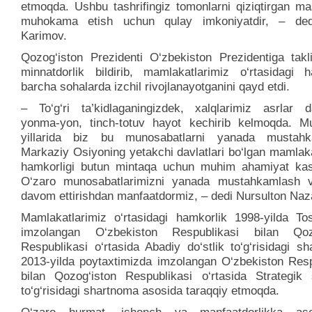
etmoqda. Ushbu tashrifingiz tomonlarni qiziqtirgan ma
muhokama etish uchun qulay imkoniyatdir, – ded
Karimov.
Qozog‘iston Prezidenti O‘zbekiston Prezidentiga takl
minnatdorlik bildirib, mamlakatlarimiz o‘rtasidagi h
barcha sohalarda izchil rivojlanayotganini qayd etdi.
– To‘g‘ri ta’kidlaganingizdek, xalqlarimiz asrlar 
yonma-yon, tinch-totuv hayot kechirib kelmoqda. Mus
yillarida biz bu munosabatlarni yanada mustahka
Markaziy Osiyoning yetakchi davlatlari bo‘lgan mamlak
hamkorligi butun mintaqa uchun muhim ahamiyat kas
O‘zaro munosabatlarimizni yanada mustahkamlash v
davom ettirishdan manfaatdormiz, – dedi Nursulton Naz
Mamlakatlarimiz o‘rtasidagi hamkorlik 1998-yilda To
imzolangan O‘zbekiston Respublikasi bilan Qozo
Respublikasi o‘rtasida Abadiy do‘stlik to‘g‘risidagi s
2013-yilda poytaxtimizda imzolangan O‘zbekiston Resp
bilan Qozog‘iston Respublikasi o‘rtasida Strategik s
to‘g‘risidagi shartnoma asosida taraqqiy etmoqda.