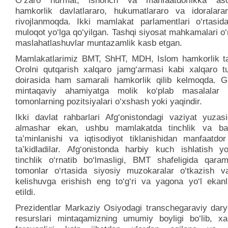
O‘zaro hurmat, ishonch va manfaatdorlikka aso
hamkorlik davlatlararo, hukumatlararo va idoralarar
rivojlanmoqda. Ikki mamlakat parlamentlari o‘rtasid
muloqot yo‘lga qo‘yilgan. Tashqi siyosat mahkamalari o‘
maslahatlashuvlar muntazamlik kasb etgan.
Mamlakatlarimiz BMT, ShHT, MDH, Islom hamkorlik tas
Orolni qutqarish xalqaro jamg‘armasi kabi xalqaro tu
doirasida ham samarali hamkorlik qilib kelmoqda. G
mintaqaviy ahamiyatga molik ko‘plab masalalar b
tomonlarning pozitsiyalari o‘xshash yoki yaqindir.
Ikki davlat rahbarlari Afg‘onistondagi vaziyat yuzasi
almashar ekan, ushbu mamlakatda tinchlik va bar
ta’minlanishi va iqtisodiyot tiklanishidan manfaatdor
ta’kidladilar. Afg‘onistonda harbiy kuch ishlatish yo
tinchlik o‘rnatib bo‘lmasligi, BMT shafeligida qaram
tomonlar o‘rtasida siyosiy muzokaralar o‘tkazish v
kelishuvga erishish eng to‘g‘ri va yagona yo‘l ekanl
etildi.
Prezidentlar Markaziy Osiyodagi transchegaraviy dary
resurslari mintaqamizning umumiy boyligi bo‘lib, xal