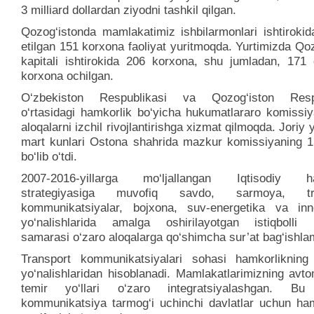
3 milliard dollardan ziyodni tashkil qilgan.
Qozog‘istonda mamlakatimiz ishbilarmonlari ishtirokid
etilgan 151 korxona faoliyat yuritmoqda. Yurtimizda Qo
kapitali ishtirokida 206 korxona, shu jumladan, 171
korxona ochilgan.
O‘zbekiston Respublikasi va Qozog‘iston Respu
o‘rtasidagi hamkorlik bo‘yicha hukumatlararo komissiy
aloqalarni izchil rivojlantirishga xizmat qilmoqda. Joriy y
mart kunlari Ostona shahrida mazkur komissiyaning 15
bo‘lib o‘tdi.
2007-2016-yillarga mo‘ljallangan Iqtisodiy ha
strategiyasiga muvofiq savdo, sarmoya, tra
kommunikatsiyalar, bojxona, suv-energetika va inn
yo‘nalishlarida amalga oshirilayotgan istiqbolli l
samarasi o‘zaro aloqalarga qo‘shimcha sur’at bag‘ishl
Transport kommunikatsiyalari sohasi hamkorlikning
yo‘nalishlaridan hisoblanadi. Mamlakatlarimizning avt
temir yo‘llari o‘zaro integratsiyalashgan. B
kommunikatsiya tarmog‘i uchinchi davlatlar uchun ham