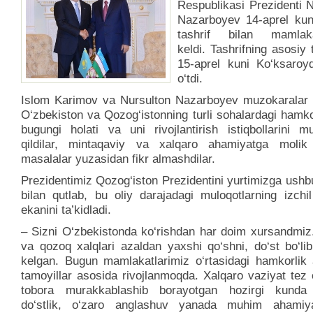
Respublikasi Prezidenti N
Nazarboyev 14-aprel kun
tashrif bilan mamlaka
keldi. Tashrifning asosiy t
15-aprel kuni Ko‘ksaroyd
o‘tdi.
Islom Karimov va Nursulton Nazarboyev muzokaralar 
O‘zbekiston va Qozog‘istonning turli sohalardagi hamko
bugungi holati va uni rivojlantirish istiqbollarini 
qildilar, mintaqaviy va xalqaro ahamiyatga molik
masalalar yuzasidan fikr almashdilar.
Prezidentimiz Qozog‘iston Prezidentini yurtimizga ushbu
bilan qutlab, bu oliy darajadagi muloqotlarning izchi
ekanini ta’kidladi.
– Sizni O‘zbekistonda ko‘rishdan har doim xursandmiz
va qozoq xalqlari azaldan yaxshi qo‘shni, do‘st bo‘li
kelgan. Bugun mamlakatlarimiz o‘rtasidagi hamkorlik
tamoyillar asosida rivojlanmoqda. Xalqaro vaziyat tez 
tobora murakkablashib borayotgan hozirgi kunda
do‘stlik, o‘zaro anglashuv yanada muhim ahamiy