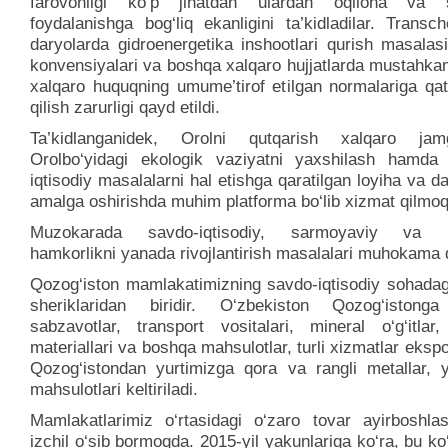
farovonligi ko‘p jihatdan ulardan oqilona va s
foydalanishga bog‘liq ekanligini ta’kidladilar. Transc
daryolarda gidroenergetika inshootlari qurish masala
konvensiyalari va boshqa xalqaro hujjatlarda mustahka
xalqaro huquqning umume’tirof etilgan normalariga qat
qilish zarurligi qayd etildi.
Ta’kidlanganidek, Orolni qutqarish xalqaro jamg
Orolbo‘yidagi ekologik vaziyatni yaxshilash hamda i
iqtisodiy masalalarni hal etishga qaratilgan loyiha va da
amalga oshirishda muhim platforma bo‘lib xizmat qilmo
Muzokarada savdo-iqtisodiy, sarmoyaviy va 
hamkorlikni yanada rivojlantirish masalalari muhokama q
Qozog‘iston mamlakatimizning savdo-iqtisodiy sohada
sheriklaridan biridir. O‘zbekiston Qozog‘istong
sabzavotlar, transport vositalari, mineral o‘g‘itlar,
materiallari va boshqa mahsulotlar, turli xizmatlar ekspor
Qozog‘istondan yurtimizga qora va rangli metallar, 
mahsulotlari keltiriladi.
Mamlakatlarimiz o‘rtasidagi o‘zaro tovar ayirboshla
izchil o‘sib bormoqda. 2015-yil yakunlariga ko‘ra, bu ko