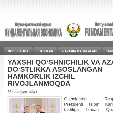
BOSH SAHIFA
KITOBLAR
NAZARIA MASALALARI
TAH
YAXSHI QO‘SHNICHILIK VA AZ
DO‘STLIKKA ASOSLANGAN
HAMKORLIK IZCHIL
RIVOJLANMOQDA
Mushtariylar: 9841
O‘zbekiston Respub
Prezidenti Islom Kari
taklifiga binoan Qozo