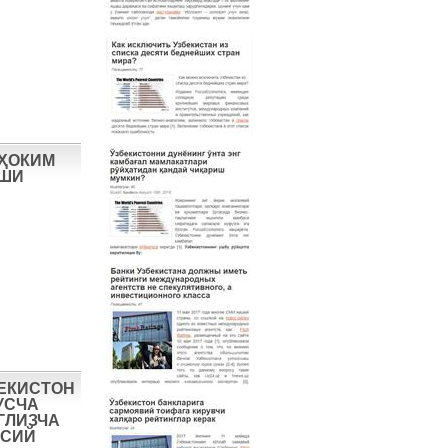
 ҲОКИМ
ИШИ
БЕКИСТОН
УСЧА
ГЛИЗЧА
ОСИЙ