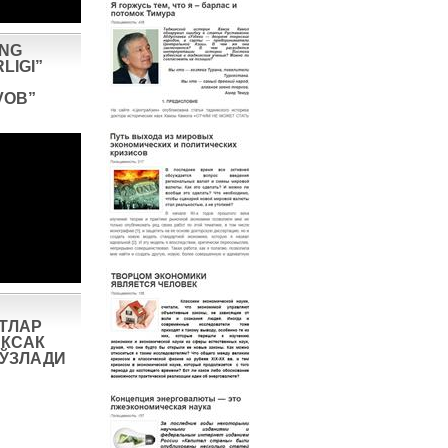
ING
LIGI”
VOB”
ТЛАР
КСАК
СЎЗЛАДИ