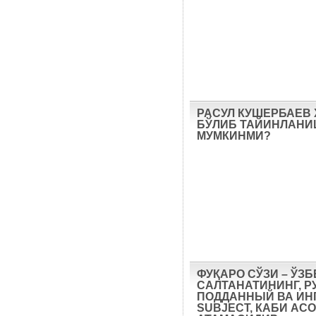
РАСУЛ КУШЕРБАЕВ
БЎЛИБ ТАЙИНЛАН
МУМКИНМИ?
ФУҚАРО СЎЗИ – ЎЗ
САЛТАНАТИНИНГ, Р
ПОДДАННЫЙ ВА ИН
SUBJECT, КАБИ АС