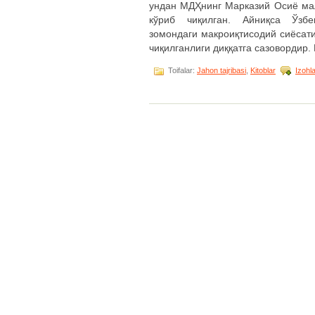
ундан МДҲнинг Марказий Осиё м
кўриб чиқилган. Айниқса Ўзбек
зомондаги макроиқтисодий сиёсат
чиқилганлиги диққатга сазовордир. И
Toifalar:
Jahon tajribasi
,
Kitoblar
Izohla