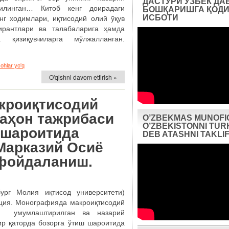
ДАСТУРИ ЎЗБЕК ДА
илинган… Китоб кенг доирадаги
БОШҚАРИШГА ҚОДИ
ИСБОТИ
нг ходимлари, иқтисодий олий ўқув
пирантлари ва талабаларига ҳамда
 қизиқувчиларга мўлжалланган.
zohlar yo'q
O'qishni davom ettirish »
акроиқтисодий
аҳон тажрибаси
OʼZBEKMAS MUNOFI
OʼZBEKISTONNI TUR
 шароитида
DEB ATASHNI TAKLIF
Марказий Осиё
фойдаланиш.
г Молия иқтисод университети)
ация. Монографияда макроиқтисодий
и умумлаштирилган ва назарий
ир қаторда бозорга ўтиш шароитида