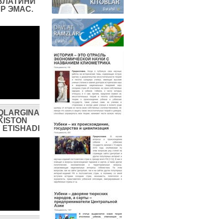
ВЛАТИНИ
Р ЭМАС.
QLARGINA
KISTON
 ETISHADI