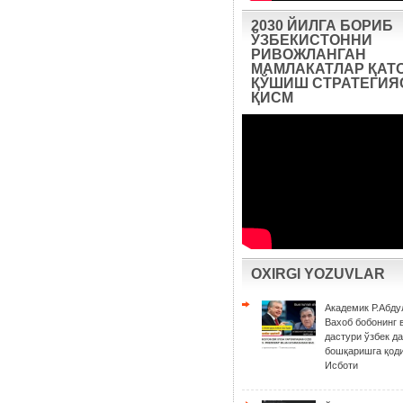
2030 ЙИЛГА БОРИБ
ЎЗБЕКИСТОННИ
РИВОЖЛАНГАН
МАМЛАКАТЛАР ҚАТ
ҚЎШИШ СТРАТЕГИЯС
ҚИСМ
OXIRGI YOZUVLAR
Академик Р.Абду
Вахоб бобонинг 
дастури ўзбек д
бошқаришга қоди
Исботи