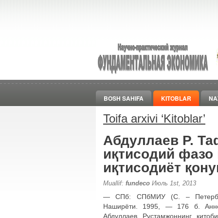
BOSH SAHIFA
KITOBLAR
NA
Toifa arxivi ‘
Kitoblar
’
Абдуллаев Р. Та
иқтисодий фазо
иқтисодиёт қону
Muallif:
fundeco
Июль 1st, 2013
― СПб: СПбМИУ (С. – Петербур
Наширёти. 1995, ― 176 б. Анно
Абдуллаев Рустамжоннинг китоб