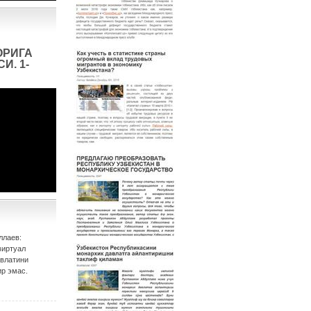
ОРИГА
И. 1-
ллаев:
виртуал
авлатини
р эмас.