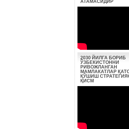
АТАМАСИДИР
2030 ЙИЛГА БОРИБ
ЎЗБЕКИСТОННИ
РИВОЖЛАНГАН
МАМЛАКАТЛАР ҚАТ
ҚЎШИШ СТРАТЕГИЯС
ҚИСМ