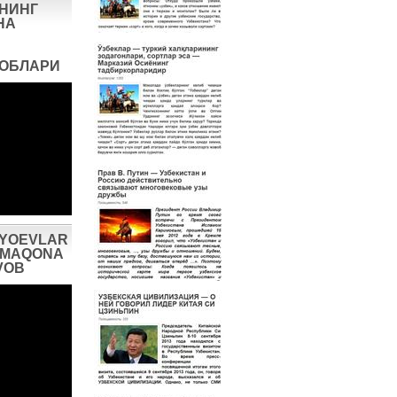
НИНГ
НА
ВОБЛАРИ
IYOEVLAR
AXMAQONA
VOB