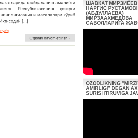
алакатларида фойдаланиш амалиёти
ШАВКАТ МИРЗИЁЕВ
НАРГИС РУСТАМОВ
истон Республикасининг ҳозирги
(АБДУЛЛАЕВА)
ининг янгиланиши масалалари кўриб
МИРЗААХМЕДОВА
қтисодий [...]
САВОЛЛАРИГА ЖА
r yo'q
O'qishni davom ettirish »
OZODLIKNING “MIRZ
AMIRLIGI” DEGAN 
SURISHTIRUVIGA JA