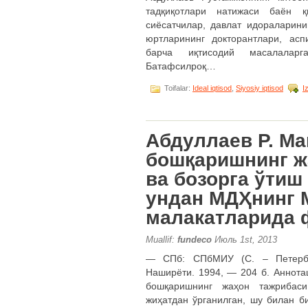
тадқиқотлари натижаси баён қ
сиёсатчилар, давлат идораларини
юртларининг докторантлари, ас
барча иқтисодий масалаларга
Батафсилроқ…
Toifalar:
Ideal iqtisod
,
Siyosiy iqtisod
I
Абдуллаев Р. М
бошқаришнинг ж
ва бозорга ўтиш
ундан МДҲнинг 
малакатларида 
Muallif:
fundeco
Июль 1st, 2013
― СПб: СПбМИУ (С. – Петербур
Наширёти. 1994, ― 204 б. Аннот
бошқаришнинг жаҳон тажрибас
жиҳатдан ўрганилган, шу билан б