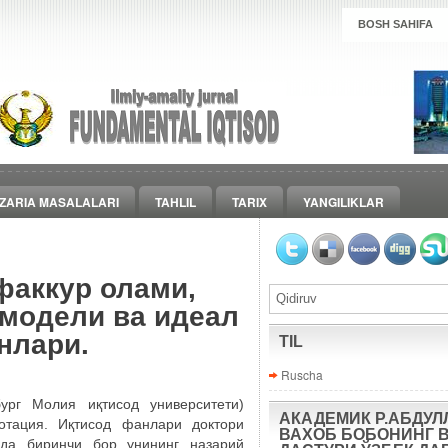
BOSH SAHIFA
ZARIA MASALALARI
TAHLIL
TARIX
YANGILIKLAR
факкур олами,
 модели ва идеал
нлари.
TIL
Ruscha
г Молия иқтисод университети)
АКАДЕМИК Р.АБДУЛ
тация. Иқтисод фанлари доктори
ВАХОБ БОБОНИНГ 
ида биринчи бор унининг назарий