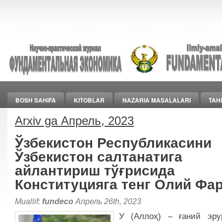
BOSH SAHIFA
KITOBLAR
NAZARIA MASALALARI
TAH
Arxiv ga Апрель, 2023
Ўзбекистон Республикасини
Ўзбекистон салтанатига
айлантириш тўғрисида
Конституцияга тенг Олий Фа
Muallif:
fundeco
Апрель 26th, 2023
У (Аллоҳ) – ғаний эру