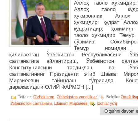
Аллоҳ таоло ҳукмидир;
Аллоҳ таоло қудра
ҳукмронлик Аллоҳ
ҳукмидир; қудрат Алло
қудратидир; ҳокимият
таоло ҳукмидир Темур 
сўзимиз! Соҳибқиро
Темур номидан 
қилинаётган Ўзбекистон Республикасини Ўзб
салтанатига айлантириш, Ўзбекистон салтан
Конституциясини тасдиқлаш ва Ўзбе
салтанатининг Президенти этиб Шавкат Миро
Мирзиёевни тайинлаш тўғрисида Конст
даражасидаги ОЛИЙ ФАРМОН [...]
Toifalar:
O'zbekiston
,
O'zbekiston yangiliklari
Belgilar:
Олий Фа
Ўзбекистон салтанати
,
Шавкат Мирзиёев
Izohlar yo'q
O'qishni davom et