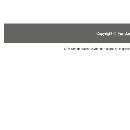
Copyright ©
Fundam
OAV sifatida davlat ro'yhatidan o'tganligi to'g'