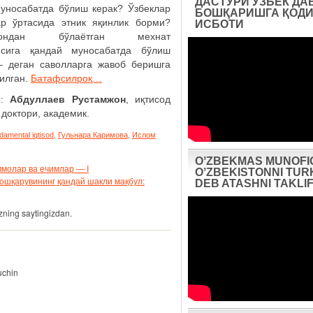
ДАСТУРИ ЎЗБЕК ДА
уносабатда бўлиш керак? Ўзбеклар
БОШҚАРИШГА ҚОДИ
ар ўртасида этник яқинлик борми?
ИСБОТИ
стондан бўлаётган мехнат
ясига қандай муносабатда бўлиш
―
деган саволларга жавоб беришга
қилган.
Батафсилроқ…
ф:
Абдуллаев Рустамжон
, иқтисод
доктори, академик.
damental iqtisod
,
Гульнара Каримова
,
Ислом
OʼZBEKMAS MUNOFI
ммолар ва ечимлар ― I
OʼZBEKISTONNI TUR
бошқарувининг қандай шакли мақбул:
DEB ATASHNI TAKLIF
ning saytingizdan.
uchin