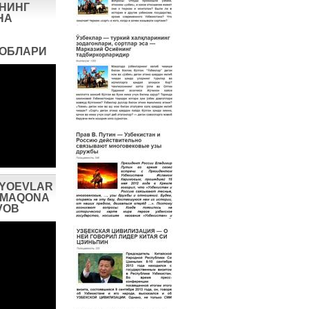
НИНГ
НА
ВОБЛАРИ
IYOEVLAR
AXMAQONA
VOB