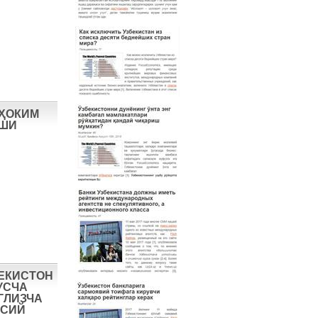
 ҲОКИМ
ИШИ
БЕКИСТОН
УСЧА
ГЛИЗЧА
ОСИЙ