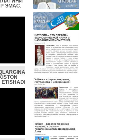
ВЛАТИНИ
Р ЭМАС.
QLARGINA
KISTON
 ETISHADI