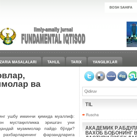
BOSH SAHIFA
ZARIA MASALALARI
TAHLIL
TARIX
YANGILIKLAR
овлар,
ммолар ва
TIL
Ruscha
инг ушбу иккинчи қимида муаллиф:
тон мустақилликка эришгач уни
АКАДЕМИК Р.АБДУЛ
қандай муаммолар пайдо бўлди?
ВАХОБ БОБОНИНГ 
рахбарларининг фарзандларига