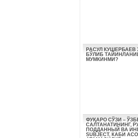
РАСУЛ КУШЕРБАЕВ
БЎЛИБ ТАЙИНЛАН
МУМКИНМИ?
ФУҚАРО СЎЗИ – ЎЗ
САЛТАНАТИНИНГ, Р
ПОДДАННЫЙ ВА ИН
SUBJECT, КАБИ АС