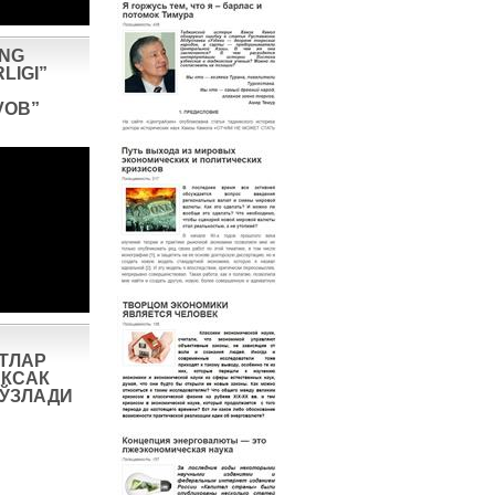
ING
LIGI”
VOB”
ТЛАР
КСАК
СЎЗЛАДИ