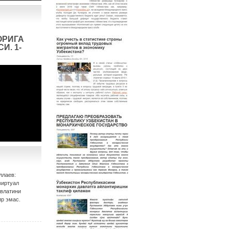
ОРИГА
И. 1-
ллаев:
виртуал
авлатини
р эмас.