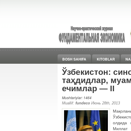
BOSH SAHIFA
KITOBLAR
NA
Ўзбекистон: син
таҳдидлар, муа
ечимлар ― II
Mushtariylar: 1464
Muallif:
fundeco
Июнь 28th, 2013
Мақолан
Ўзбекис
олдида 
Миллат 