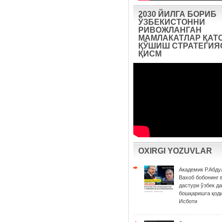
2030 ЙИЛГА БОРИБ
ЎЗБЕКИСТОННИ
РИВОЖЛАНГАН
МАМЛАКАТЛАР ҚАТ
ҚЎШИШ СТРАТЕГИЯС
ҚИСМ
OXIRGI YOZUVLAR
Академик Р.Абду
Вахоб бобонинг 
дастури ўзбек д
бошқаришга қоди
Исботи