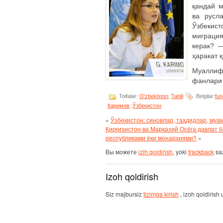
қандай м
ва русл
Ўзбеки
миграци
керак?
ҳаракат 
Муалли
фанлари 
Toifalar:
O'zbekiston
,
Tahlil
Belgilar:
fun
Каримов
,
Ўзбекистон
«
Ўзбекистон: синовлар, таҳдидлар, муа
Қирғизистон ва Марказий Осёга давлат 
республиками ёки монархиями?
»
Вы можете
izih qoldirish
, yoki
trackback
saz
Izoh qoldirish
Siz majbursiz
tizimga kirish
, izoh qoldirish 